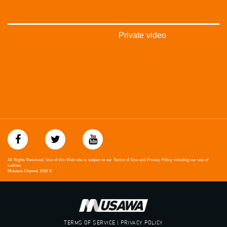
_ga=1.123333704.2101815806.1418341384
#_٤٨
48_#
Private video
#فلسطين_٤٨
#فلسطين_48
falasteen_48#
#عرب_٤٨
arab_48#
#تواصل
#اكسر_حصارك
#بلشنا_نرجع
#شعب_واحد
#mosawah
#musawa
#musawachannel
All Rights Reserved. Use of this Web site is subject to our Terms of Use and Privacy Policy including our use of
mosawah.com#
cookies
Musawa Channel
2016
©
#musawachannel.com
#Equality
#égalité
#مساواة
#حق
TERMS OF SERVICE | PRIVACY POLICY
#عدالة