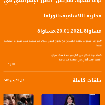
نوعا ليندوا، هآرتس: الضرر الإسرائيلي في
محاربة اللاسامية،بانوراما
مساواة،20.01.2021،مساواة
#بانوراما_مساواة لحلقة العشرين من كانون الثاني 2021 عبر شاشة قناة مساواة الفضائية
فيها :
كتبت نوعا لينداو في هارتس مقالا تحت عنوان
"الضرر الإسرائيلي في محاربة اللاسامية
للمزيد...
تكثر التعريفات حول ما هي اللاسامية والتعريف هنا مهم لفهم السياق التاريخي
والسياسي للكلمة وتقول لينداو : آي.اتش.آر.إيه"، الحلف العالمي لذكرى الكارثة، هو
حلقات كاملة
مشروع دولي يسعى الى صياغة ماذا تعني اللاسامية لدول ومؤسسات في العالم، من
كل الفيديوهات
اجل مساعدتها على محاربة اللاسامية من ناحية تعليمية وقانونية. للوهلة الاولى هذا
هدف جدير، لكن التعريف الذي تبنته هذه المنظمة في 2016 تحول فعليا الى تعريف
اشكالي جدا من ناحية سياسية، في الوقت الذي فيه اسرائيل تقود الدراما وتقوم
بتعميقها.