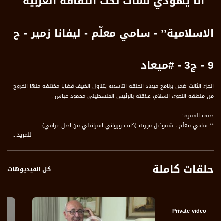
’’ أنا يهودي نشأت تحت الثقافة العربية
الاسلامية’’ - سامي معلّم - ليفانا زمير - ح
9 - ج3 - #ميعاد
الجزء الثالث ضمن برنامج ميعاد الحلقة التاسعة يتناول الضيف قضايا مختلفة منها الخروج
من منطقة اللجوء، السلام، علاقته بالرئيس الفلسطيني محمود عباس .
ضيف الفقرة :
** سامي معلّم ، شموئيل موريه (كاتب وروائي اسرائيلي من اصل عراقي)
للمزيد...
وتحدث الضيف عن المحاور التالية :
1 والدي ارسل مالا لأنه كان مدير حسابات شركة انجليزية لذلك كان يستطيع أن يأخذ راتبه
حلقات كاملة
من لندن
كل الفيديوهات
2 كانوا يظنون أنهم بإمكانهم أن يصهرونا في بوتقة
3 أنا أرى نفسي يهودي نشأت تحت الثقافة العربية الاسلامية
4 اللغة العربية لغتي الأن نغني بها نتمتع بالكلام وفي النكات التي نتبادلها
Private video
# ميعاد هو برنامج يسلط الضوء على اليهود الشرقيين على جوانب حياة السفارديين،