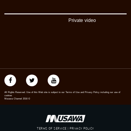
‫#‏شعب_واحد‬
‪#‎mosawah‬
#musawa
#musawachannel
Private video
mosawah.com#
#musawachannel.com
‪#‎Equality‬
‪#‎égalité‬
‫#‏مساواة‬
‫#‏حق‬
‫#‏عدالة‬
‫#‏تساوٍ‬
‫#‏تعادل‬
‫#‏تماثل‬
‫#‏تسوية‬
‫#‏معادلة‬
All Rights Reserved. Use of this Web site is subject to our Terms of Use and Privacy Policy including our use of
cookies
Musawa Channel
2016
©
TERMS OF SERVICE | PRIVACY POLICY