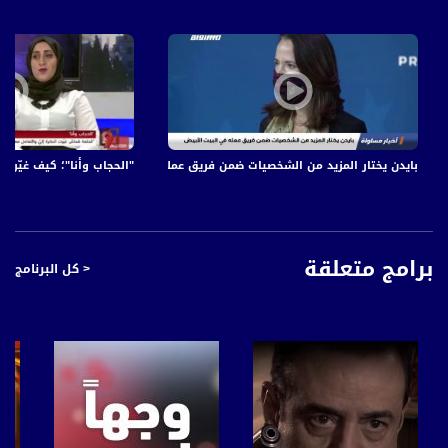
بايدن يختار المزيد من الشخصيات ضمن فريق عمله في البيت الأبيض،اخبارمساواة،11.12.20،قناة مساوا
"الحجاب وأنا"؛ كيف غيّرت ق
برامج متعلقة
< كل البرنامج