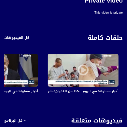
Private video
This video is private.
حلقات كاملة
كل الفيديوهات
أخبار مساواة: في اليوم الـ155 من العدوان:عشرات الشهداء والجرحى في قصف الاحتلال المتواصل على قطاع غزة
أخبار مساواة:في اليوم الـ152 من العدوان: عشرات الشهداء والجرحى في قصف الاحتلال المتواصل على قطاع غز
فيديوهات متعلقة
< كل البرنامج