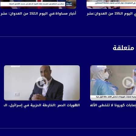
في قصف الاحتلال المتواصل على قطاع غزة
أخبار مساواة:في اليوم الـ152 من العدوان: عشرات الشهداء والجرحى في قصف الاحتلال المتواصل على قطاع غزة
العنف على الحياة اليومية في الاعوام الاخيرة فان استمرار اقبال المجتمع العربي على الت
 - مدير معهد مسار للأبحاث الاجتماعية ومحاضر للدراسات العليا التربوية في الجامعة العربية الامري
 - مؤسسة مركز انديجيتال لتطوير التكنولوجيا في المجتمع والتربية
متعلقة
ة، صوت فلسطينيي الداخل - لاول مرة منذ ٧٠ عام
بات كورونا لا تتخطى الألف حالة لأول مرة منذ أسبوعين،اخبار مساواة،20.7.20.مساواة
الهويات الحمر :الخارطة الحزبية في إسرائيل، الحلقة الكاملة
الفضائي الفلسطيني PalSat وعلى مدار القمر NileSat من خلال التردد التالي :
 :