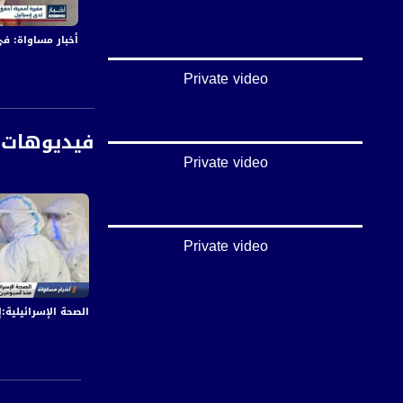
أخبار مساواة: في اليوم الـ155 من العدوان:عشرات الشهداء والجرحى 
في ظل سيطرة مشهد 
Private video
أسماء المتحدثين:
أ. د. خالد ابو عصبة
د. اسماء نادر غنايم
فيديوهات 
Private video
Private video
قناة مساواة الفضائي
الصحة الإسرائيلية:إصا
قناة مساواة الفضائية تبث عبر الحيّز 
Downlink frequency - الترد
12645 MHZ