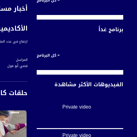
< كل البرنامج
أخبار مسا
الأكاديمي
برنامج غداً
ارتفاع في عدد الم
< كل البرنامج
المراسل
قصي أبو فول
على مدار سنوات عول
الفيديوهات الأكثر مشاهدة
المعطيات الأخيرة و
حلقات كا
ومع المعطيات الأخي
Private video
اذا يبدو أن الاقبا
في مأسسة تطور الم
Private video