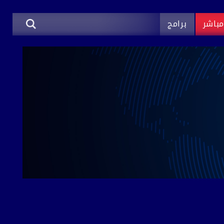
باشر
برامج