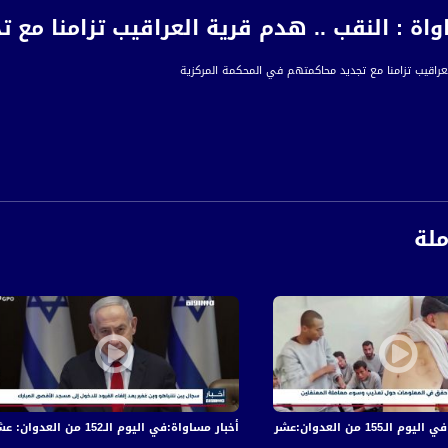
واة : النقب .. هدم قرية العراقيب تزامنا مع
عراقيب تزامنا مع تجديد محاكمتهم في المحكمة المركزية
ملة
بعد ساعات من هدم القرية للمرة الـ 190، تم في المحكمة المركزية بمدينة بئر السبع تأجيل 
ورة مسبقة عن التأجيل على خلفية إضراب النيابة العامة الإسرائيلية، وذلك كجزء مما يسميه الأهل
إسرائيل، معززة بقوات من وحدة يوآف، هدمت مساكن أهل العراقيب المصنوعة من الأخشاب والنايل
تباقية للمحكمة واستمرارا لتضييق المؤسسة على أصحاب الأرض وحملة الانتقام المستمرة على 
ة تواصل تضييقها على المواطنين العرب-البدو خاصة في القرى مسلوبة الاعتراف في النقب في ا
مية هدفها مصادرة الأراضي وتجريف المحاصيل الزراعية وهدم المنازل وفتح ملفات لهم في ال
ية تطال البشر والحجر والشجر.
 والجرحى في قصف الاحتلال المتواصل على قطاع غزة
أخبار مساواة:في اليوم الـ152 من العدوان: عشرات الشهداء والجرحى في قصف الاحتلال المتواصل على قطاع غزة