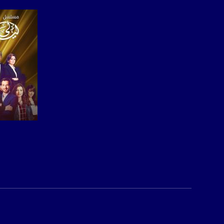
Horizontal
Symb.Rate - معدل الترميز:
27.500 MS/s
FEC - تصحيح الخطأ :
5/6
عربسات Arabsat Badr 4 at 26.0 east
DL: 11958 H
SR: 27500
FEC: 5/6
صفحة ا
للتواصل:
بريد الكتروني:
usawachannel.com
للتفاعل: