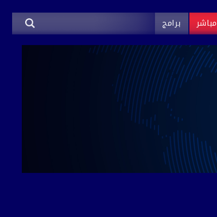
باشر
برامج