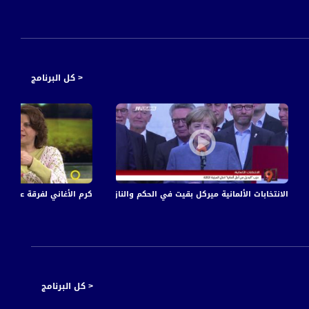
< كل البرنامج
و الصحافة،1.8.2018
الانتخابات الألمانية ميركل بقيت في الحكم والنازيون عادوا !! - د. احمد الخطيب - التاسعة 
كرم الأغاني لفرقة عود الند - كيتي جرجور
< كل البرنامج