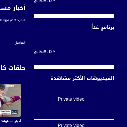
< كل البرنامج
أخبار مسا
النقب: هدم قرية ال
برنامج غداً
المراسل
ياسر العقبي
< كل البرنامج
حلقات كا
عدم إبلاغ الأهل بص
الفيديوهات الأكثر مشاهدة
وكانت سلطة أراضي 
العام، في خطوة اس
Private video
السلطات الإسرائيلي
خلال حملات دهم يو
كجزء من سياسة عنصر
أخبار مساواة: في اليوم الـ155 من العدوان:عشرات الشهداء
Private video