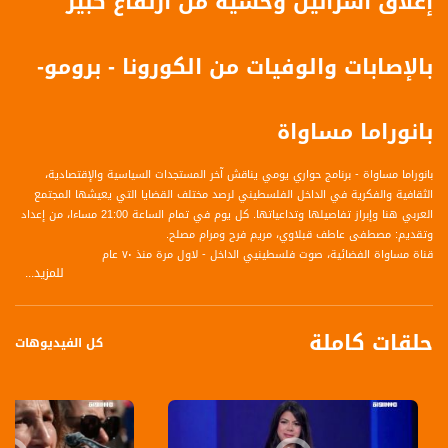
إغلاق اسرائيل وخشية من ارتفاع كبير
بالإصابات والوفيات من الكورونا - برومو-
بانوراما مساواة
بانوراما مساواة - برنامج حواري يومي يناقش آخر المستجدات السياسية والإقتصادية،
الثقافية والفكرية في الداخل الفلسطيني لرصد مختلف القضايا التي يعيشها المجتمع
العربي هنا وإبراز تفاصيلها وتداعياتها. كل يوم في تمام الساعة 21:00 مساءا، من إعداد
وتقديم: مصطفى عاطف قبلاوي، مريم فرح ومرام مصلح.
قناة مساواة الفضائية، صوت فلسطينيي الداخل - لاول مرة منذ ٧٠ عام
للمزيد...
قناة مساواة الفضائية تبث عبر الحيّز الفضائي الفلسطيني PalSat وعلى مدار القمر
NileSat من خلال التردد التالي :
حلقات كاملة
Downlink frequency - الترد :
كل الفيديوهات
12645 MHZ
Polarity - الاستقطاب:
Horizontal