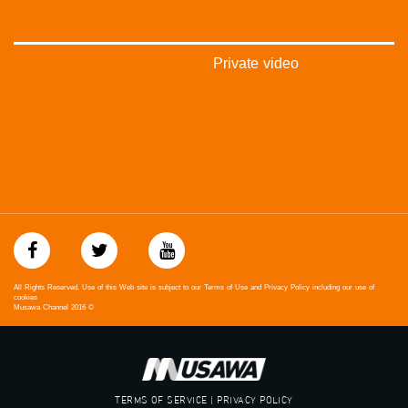
‫#‏معادلة‬
Private video
All Rights Reserved. Use of this Web site is subject to our Terms of Use and Privacy Policy including our use of
cookies
Musawa Channel
2016
©
TERMS OF SERVICE | PRIVACY POLICY