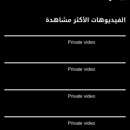
قناة مساواة الفضائية، صوت فلسطينيي الداخل - لاول مرة منذ ٧٠ عام
الفيديوهات الأكثر مشاهدة
قناة مساواة الفضائية تبث عبر الحيّز الفضائي الفلسطيني PalSat وعلى مدار القمر
NileSat من خلال التردد التالي :
Downlink frequency - الترد :
Private video
12645 MHZ
Polarity - الاستقطاب:
Horizontal
Private video
Symb.Rate - معدل الترميز:
27.500 MS/s
FEC - تصحيح الخطأ :
Private video
5/6
عربسات Arabsat Badr 4 at 26.0 east
Private video
DL: 11958 H