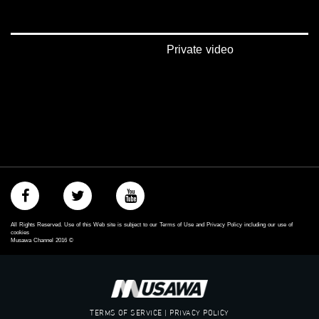
SR: 27500
FEC: 5/6
للتواصل:
Private video
بريد الكتروني:
anafalasteeni@musawachannel.com
للتفاعل:
الموقع الالكتروني:
www.musawachannel.com
فيسبوك:
https://www.facebook.com/musawachannel
All Rights Reserved. Use of this Web site is subject to our Terms of Use and Privacy Policy including our use of
تويتر:
cookies
Musawa Channel
2016
©
https://twitter.com/musawachannel
يوتيوب:
https://www.youtube.com/channel/UCwJbDUmIxc-JX8PX53ek2Zg/feed
TERMS OF SERVICE | PRIVACY POLICY
بينترست: