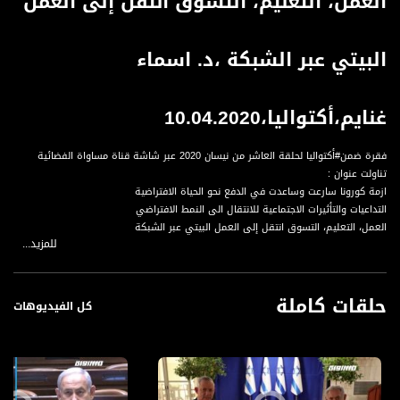
العمل، التعليم، التسوق انتقل إلى العمل
البيتي عبر الشبكة ،د. اسماء
غنايم،أكتواليا،10.04.2020
فقرة ضمن#أكتواليا لحلقة العاشر من نيسان 2020 عبر شاشة قناة مساواة الفضائية
تناولت عنوان :
ازمة كورونا سارعت وساعدت في الدفع نحو الحياة الافتراضية
التداعيات والتأثيرات الاجتماعية للانتقال الى النمط الافتراضي
العمل، التعليم، التسوق انتقل إلى العمل البيتي عبر الشبكة
للمزيد...
مدى نجاحنا، نحن العرب، في تبني هذا النمط من العمل والتعليم
تأثيرات الحياة الافتراضية على مستويات الإنتاج، وفهم المواد التعليمية
الأبحاث ونتائجها حول تقبل ونجاح الطلاب العرب
حلقات كاملة
التواصل الاجتماعي أخذت منحىً جديدًا في هذه الازمة
كل الفيديوهات
الفرق بين المجتمع العربي واليهودي في تقبل قضية التعلم عن بعد
الفرق بين الأجيال: الطلاب الجامعيين وطلاب المدارس في تقبل هذا النمط