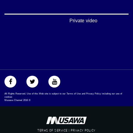
#musawa
#musawachannel
mosawah.com#
#musawachannel.com
Private video
#Equality
#égalité
#مساواة
#حق
#عدالة
#تساوٍ
#تعادل
#تماثل
#تسوية
#معادلةْX
All Rights Reserved. Use of this Web site is subject to our Terms of Use and Privacy Policy including our use of
cookies
Musawa Channel
2016
©
TERMS OF SERVICE | PRIVACY POLICY