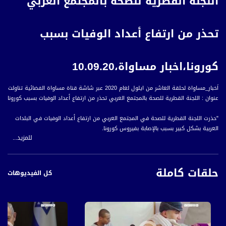
اللجنة القطرية للصحة بالمجتمع العربي
تحذر من ارتفاع أعداد الوفيات بسبب
كورونا،اخبار مساواة،10.09.20
اَخبار_مساواة لحلقة العاشر من ايلول لعام 2020 عبر شاشة قناة مساواة الفضائية تناولت
عنوان : اللجنة القطرية للصحة بالمجتمع العربي تحذر من ارتفاع أعداد الوفيات بسبب كورونا
"حذرت اللجنة القطرية للصحة في المجتمع العربي من ارتفاع أعداد الوفيات في البلدات
العربية بشكل كبير بسبب بالإصابة بفيروس كورونا.
للمزيد...
وأكدت اللجنة المنبثقة عن لجنة المتابعة العليا للجماهير العربية وتعنى بشؤون الصحة
الخاصة بالمواطنين العرب، أنه تم تسجيل أكثر من مئة وفاة في الموجة الثانية للجائحة.
حلقات كاملة
كل الفيديوهات
ونقلت الهيئة العربية للطوارئ عن مصادر طبيّة، أن الأعراس هي أكبر مصدر لانتشار
الفيروس في المجتمع العربي، وصرحت الهيئة أن عدد الإصابات النشطة بفيروس كورونا لا
يشمل المدن المختلطة، بلغ أكثر من ستة آلاف وتسعمائة حالة.
أخبار مساواة هي نشرة إخبارية يومية على مدار الساعة لأبرز القضايا الاجتماعية،