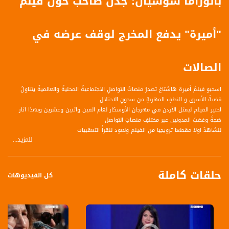
بانوراما سوشيال: جدل صاخب حول فيلم
"أميرة" يدفع المخرج لوقف عرضه في
الصالات
اسحبو فيلمَ أميرة هاشتاغ تصدرُ منصاتُ التواصلِ الاجتماعيةُ المحليةُ والعالميةْ يتناولُ
قضيةَ الأسرى و النطفِ المهربةِ من سجونِ الاحتلال
اختير الفيلم ليمثل الأردن في مهرجان الأوسكار لعام الفين واثنين وعشرين وبهذا اثار
ضجةَ وغضبَ المدونين عبر مختلفِ منصاتِ التواصل
لنشاهدْ اولا مقطعا ترويجيا من الفيلم ونعود لنقرأَ التعقبيات
للمزيد...
https://www.youtube.com/watch?v=HvAzVlOv47c
حلقات كاملة
يتناولُ الفيلمُ قصةَ طفلةٍ ولدتْ عبرَ النطفِ المهربةِ من الأسرى الفلسطينيينَ في السجونِ
كل الفيديوهات
الإسرائيليةْ، النشطاءُ في السوشيال ميديا قاموا بحملةٍ تطلبُ
نقرأ في تعقيباتِ مَنْ شاهدَ الفيلم