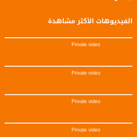
5/6
عربسات Arabsat Badr 4 at 26.0 east
الفيديوهات الأكثر مشاهدة
DL: 11958 H
SR: 27500
FEC: 5/6
Private video
للتواصل:
بريد الكتروني:
anafalasteeni@musawachannel.com
Private video
للتفاعل:
الموقع الالكتروني:
Private video
www.musawachannel.com
فيسبوك:
https://www.facebook.com/musawachannel
Private video
تويتر: