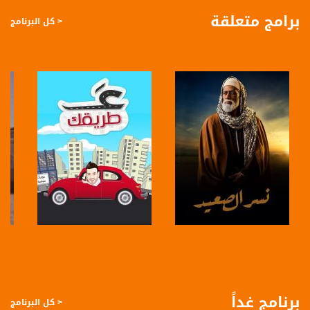
برامج متعلقة
< كل البرنامج
الى هنا مشاهدينا الكرام نأتي الى ختامِ جولتنا البانورامية
قناة مساواة الفضائية، صوت فلسطينيي الداخل - لاول مرة منذ ٧٠ عام
قناة مساواة الفضائية تبث عبر الحيّز الفضائي الفلسطيني PalSat وعلى مدار القمر
NileSat من خلال التردد التالي :
Downlink frequency - الترد :
12645 MHZ
Polarity - الاستقطاب:
Horizontal
Symb.Rate - معدل الترميز:
صفحة البرنامج
صفحة البرنامج
27.500 MS/s
FEC - تصحيح الخطأ :
برنامج غداً
< كل البرنامج