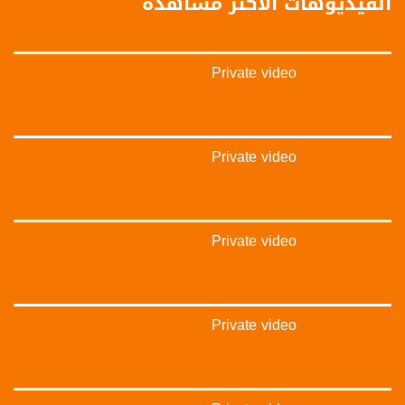
الفيديوهات الأكثر مشاهدة
فيميو:
https://vimeo.com/musawachannel
Private video
غوغل+:
://plus.google.com/u/0/b/115185778161375637310/115185778161375637310/posts/p/pub?
_ga=1.123333704.2101815806.1418341384
#_٤٨
Private video
48_#
#فلسطين_٤٨
#فلسطين_48
falasteen_48#
Private video
#عرب_٤٨
arab_48#
#تواصل
#اكسر_حصارك
#بلشنا_نرجع
Private video
#شعب_واحد
#mosawah
#musawa
#musawachannel
mosawah.com#