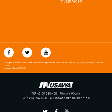
Private video
#musawachannel.com
#Equality
#égalité
#مساواة
#حق
#عدالة
#تساوٍ
#تعادل
#تماثل
#تسوية
#معادلة
All Rights Reserved. Use of this Web site is subject to our Terms of Use and Privacy Policy including our use of
cookies
Musawa Channel
2016
©
TERMS OF SERVICE | PRIVACY POLICY
©2017 MUSAWA CHANNEL. ALL RIGHTS RESERVED.