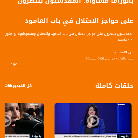
بانوراما مساواة: المقدسيون ينتصرون
على حواجز الاحتلال في باب العامود
المقدسيون ينتصرون على حواجز الاحتلال في باب العامود والاحتلال ومستوطنوه يواصلون
اعتداءاتهم
في الاستوديو :
مجد دانيال - مراسل قناة مساواة
للمزيد...
حلقات كاملة
كل الفيديوهات
قناة مساواة الفضائية، صوت فلسطينيي الداخل - لاول مرة منذ ٧٠ عام