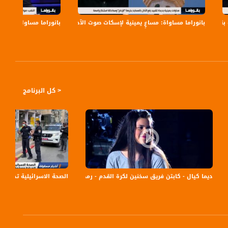
بانوراما مساواة: مساعٍ يمينية لإسكات صوت الآذان
بانوراما مساواة: بن غف
< كل البرنامج
البلدات مسلوبة الاعتراف،سعيد الخرومي،بانوراما،08.09
ديما كيال - كابتن فريق سخنين لكرة القدم - رمضان show بالبلد- 24-6-2015 - قناة مساواة الفضائية
الصحة الاسرائيلية تحذر من