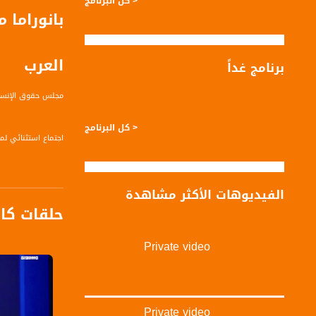
< كل البرنامج
بانوراما
العرب
برنامج غداً
مجلس حقوق الإنسان
< كل البرنامج
اجتماع استثنائي ل
السفير د. عمر عوض 
الفيديوهات الأكثر مشاهدة
حلقات كا
عناوين فرعية:
منسقة الأمم المتحدة للشؤون الإ
المالكي: نريد موقف
Private video
مسودة قرار للمجلس
مسودة القرار: اللج
محمد بركة في مجل
Private video