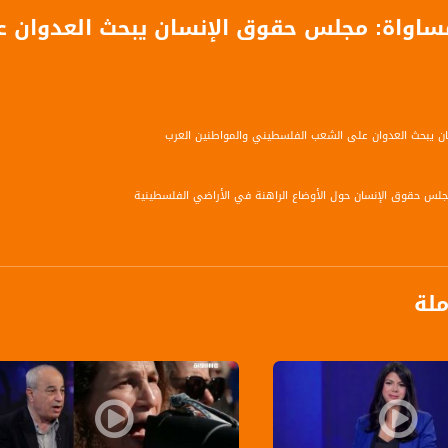
 مساواة: مجلس حقوق الإنسان يبحث العدوان
 يبحث العدوان على الشعب الفلسطيني والمواطنين العرب
مجلس حقوق الإنسان حول الأوضاع الراهنة في الأراضي الفلسطينية
الله - رئيس الادارة العامة للأمم المتحدة ومؤسساتها في وزارة الخارجية الفلسطينية
ملة
نسانية تطلق خطة طارئة بـ95 مليون دولار لدعم المتضررين من العدوان
ا أميركيا أكثر شدة يتم رفده بمواقف دولية كي تفهم إسرائيل أنها ليست فوق القانون
 تطالب بتشكيل لجنة تحقيق دولية في انتهاكات حقوق الإنسان على الأراضي الفلسطينية
نة ستبحث جميع الأسباب الجذرية التي تكمن وراء التوترات وعدم الاستقرار في المنطقة
س حقوق الإنسان يدعو لمحاسبة إسرائيل على جرائمها على الشعب الفلسطيني