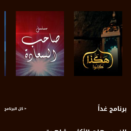
www.musawachannel.com
فيسبوك:
https://www.facebook.com/musawachannel
تويتر:
https://twitter.com/musawachannel
يوتيوب:
https://www.youtube.com/channel/UCwJbDUmIxc-JX8PX53ek2Zg/feed
بينترست:
https://www.pinterest.com/musawachannel
فيميو:
صفحة البرنامج
صفحة البرنامج
https://vimeo.com/musawachannel
غوغل+:
برنامج غداً
< كل البرنامج
://plus.google.com/u/0/b/115185778161375637310/115185778161375637310/posts/p/pub?
_ga=1.123333704.2101815806.1418341384
#_٤٨