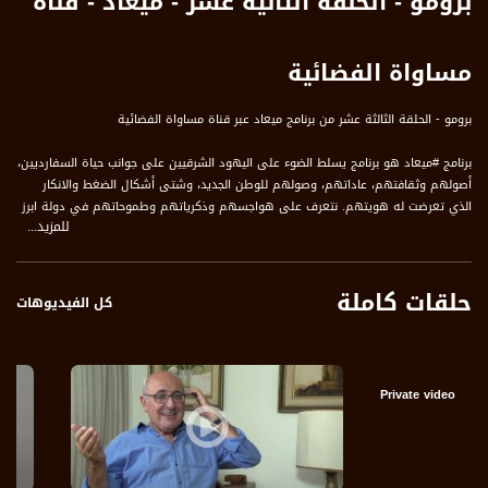
برومو - الحلقة الثانية عشر - ميعاد - قناة
مساواة الفضائية
برومو - الحلقة الثالثة عشر من برنامج ميعاد عبر قناة مساواة الفضائية
برنامج #ميعاد هو برنامج يسلط الضوء على اليهود الشرقيين على جوانب حياة السفارديين،
أصولهم وثقافتهم، عاداتهم، وصولهم للوطن الجديد، وشتى أشكال الضغط والانكار
الذي تعرضت له هويتهم. نتعرف على هواجسهم وذكرياتهم وطموحاتهم في دولة ابرز
للمزيد...
ما يمكن ان توصف به هو العنصرية، ليس ضد العرب وحدهم، بل ضد مكونات مجتمعها
قناة مساواة الفضائية، صوت فلسطينيي الداخل - لاول مرة منذ ٧٠ عام
حلقات كاملة
قناة مساواة الفضائية، صوت فلسطينيي الداخل - لاول مرة منذ ٧٠ عام
كل الفيديوهات
قناة مساواة الفضائية تبث عبر الحيّز الفضائي الفلسطيني PalSat وعلى مدار القمر
NileSat من خلال التردد التالي :
Private video
Downlink frequency - الترد :
12645 MHZ
Polarity - الاستقطاب: