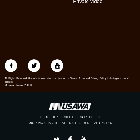
Private video
‫#‏تسوية‬
‫#‏معادلة‬
All Rights Reserved. Use of this Web site is subject to our Terms of Use and Privacy Policy including our use of
cookies
Musawa Channel
2016
©
TERMS OF SERVICE | PRIVACY POLICY
©2017 MUSAWA CHANNEL. ALL RIGHTS RESERVED.