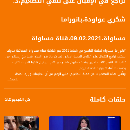
تراجع في الإقبال على تلقي التطعيم،د.
شكري عواودة،بانوراما
مساواة،09.02.2021،قناة مساواة
#بانوراما_مساواة لحلقة التاسع من شباط 2021 عبر شاشة قناة مساواة الفضائية تناولت :
يستمر تراجع الاقبال على تلقي الجرعة الأولى ضد كورونا في البلاد، فيما بلغ إجمالي من
تلقوا التطعيم ثلاثة ملايين ونصف مليون شخص، بينهم مليونين تلقوا الجرعة الثانية،
بحسب ما أفادت وزارة الصحة اليوم.
وتأتي هذه المعطيات عن حملة التطعيم، على الرغم من أن تعليمات وزارة الصحة
للمزيد...
بتطعيم من هم بجيل ستة عشر عاما وما فوق، لتحفيز المزيد من الشرائح العمرية لأخذه..
حلقات كاملة
كل الفيديوهات
الضيف :
د. شكري عواودة - المدير الطبي لصندوق المرضى "مئوحيدت" - منطقة الناصرة
المحاور:
التفاعل مع التطعيم في محيطك