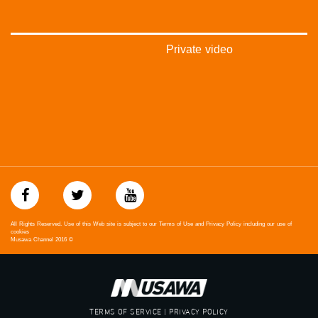
#فلسطين_48
falasteen_48#
#عرب_٤٨
arab_48#
Private video
#تواصل
#اكسر_حصارك
#بلشنا_نرجع
#شعب_واحد
#mosawah
#musawa
#musawachannel
mosawah.com#
#musawachannel.com
#Equality
#égalité
#مساواة
All Rights Reserved. Use of this Web site is subject to our Terms of Use and Privacy Policy including our use of
#حق
cookies
Musawa Channel
2016
©
#عدالة
#تساوٍ
#تعادل
#تماثل
TERMS OF SERVICE | PRIVACY POLICY
#تسوية