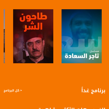
الموقع الالكتروني:
www.musawachannel.com
فيسبوك:
https://www.facebook.com/musawachannel
تويتر:
https://twitter.com/musawachannel
يوتيوب:
https://www.youtube.com/channel/UCwJbDUmIxc-JX8PX53ek2Zg/feed
بينترست:
https://www.pinterest.com/musawachannel
صفحة البرنامج
صفحة البرنامج
فيميو:
https://vimeo.com/musawachannel
برنامج غداً
< كل البرنامج
غوغل+:
://plus.google.com/u/0/b/115185778161375637310/115185778161375637310/posts/p/pub?
_ga=1.123333704.2101815806.1418341384