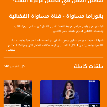
تعطيل العمل في مجلس عرعرة النقب-
بانوراما مساواة - قناة مساواة الفضائية
نايف أبو عرار، رئيس مجلس عرعرة النقب: تعطيل العمل في مجلس عرعرة النقب
ومناشدة الاهالي الاتزام بالبيت. ياسر العقبي
بانوراما مساواة - برنامج حواري يومي يناقش آخر المستجدات السياسية والإقتصادية،
الثقافية والفكرية في الداخل الفلسطيني لرصد مختلف القضايا التي يعيشها المجتمع
للمزيد...
العربي هنا وإبراز تفاصيلها وتداعياتها. كل يوم في تمام الساعة 21:00 مساءا، من إعداد
وتقديم: مصطفى عاطف قبلاوي، مريم فرح ومرام مصلح
حلقات كاملة
كل الفيديوهات
قناة مساواة الفضائية، صوت فلسطينيي الداخل - لاول مرة منذ ٧٠ عام
قناة مساواة الفضائية تبث عبر الحيّز الفضائي الفلسطيني PalSat وعلى مدار القمر
NileSat من خلال التردد التالي :
Downlink frequency - الترد :
12645 MHZ