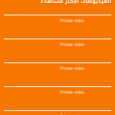
الفيديوهات الأكثر مشاهدة
#_٤٨
48_#
‫#‏فلسطين_٤٨‬
Private video
‫#‏فلسطين_48‬
‪falasteen_48#‎‬
‫#‏عرب_٤٨
‪‎arab_48#‬
‫#‏تواصل‬
Private video
‫#‏اكسر_حصارك‬
‫#‏بلشنا_نرجع‬
‫#‏شعب_واحد‬
‪#‎mosawah‬
Private video
#musawa
#musawachannel
mosawah.com#
#musawachannel.com
‪#‎Equality‬
Private video
‪#‎égalité‬
‫#‏مساواة‬
‫#‏حق‬
‫#‏عدالة‬
‫#‏تساوٍ‬