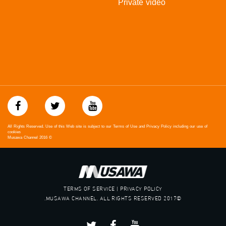
Private video
‫#‏تعادل‬
‫#‏تماثل‬
‫#‏تسوية‬
‫#‏معادلة‬
All Rights Reserved. Use of this Web site is subject to our Terms of Use and Privacy Policy including our use of
cookies
Musawa Channel
2016
©
TERMS OF SERVICE | PRIVACY POLICY
©2017 MUSAWA CHANNEL. ALL RIGHTS RESERVED.