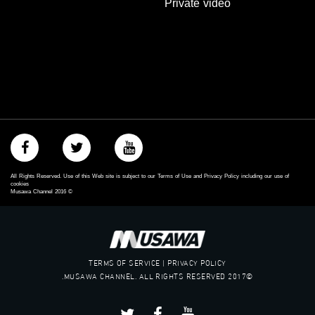
Private video
https://vimeo.com/musawachannel
غوغل+:
://plus.google.com/u/0/b/115185778161375637310/115185778161375637310/posts/p/pub?
_ga=1.123333704.2101815806.1418341384
#_٤٨
48_#
‫#‏فلسطين_٤٨‬
‫#‏فلسطين_48‬
‪falasteen_48#‎‬
‫#‏عرب_٤٨
All Rights Reserved. Use of this Web site is subject to our Terms of Use and Privacy Policy including our use of
‪‎arab_48#‬
cookies
Musawa Channel
2016
©
‫#‏تواصل‬
‫#‏اكسر_حصارك‬
‫#‏بلشنا_نرجع‬
‫#‏شعب_واحد‬
‪#‎mosawah‬
TERMS OF SERVICE | PRIVACY POLICY
#musawa
©2017 MUSAWA CHANNEL. ALL RIGHTS RESERVED.
#musawachannel
mosawah.com#
#musawachannel.com