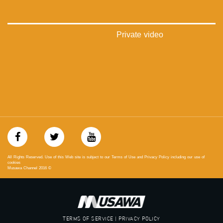
#_٤٨
48_#
‫#‏فلسطين_٤٨‬
‫#‏فلسطين_48‬
Private video
‪falasteen_48#‎‬
‫#‏عرب_٤٨
‪‎arab_48#‬
‫#‏تواصل‬
‫#‏اكسر_حصارك‬
‫#‏بلشنا_نرجع‬
‫#‏شعب_واحد‬
‪#‎mosawah‬
#musawa
#musawachannel
mosawah.com#
#musawachannel.com
All Rights Reserved. Use of this Web site is subject to our Terms of Use and Privacy Policy including our use of
‪#‎Equality‬
cookies
Musawa Channel
2016
©
‪#‎égalité‬
‫#‏مساواة‬
‫#‏حق‬
‫#‏عدالة‬
‫#‏تساوٍ‬
TERMS OF SERVICE | PRIVACY POLICY
‫#‏تعادل‬