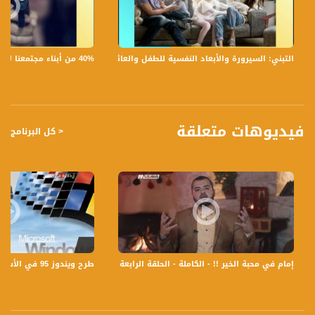
1- اياد جبران - مدرب تنمية بشرية
2- د. راوية بربارة - مفتشة مركزة للغة العربية
3- وائل عمري - رئيس اتحاد اولياء امور الطلاب في الناصرة
4- سالم شرارة - مساعد رئيس بلدية الناصرة
40% من أبناء مجتمعنا لا يشعرون بالأمان في بلداتهم!،الكاملة،صباحنا غير،28.6.2019،قناة مساواة
التبني: السيرورة والأبعاد النفسية للطفل والعائلة،الكاملة،صباحنا غير،30.6.2019،قناة مساواة
5- جولين فران- كوندتوريت حلويات فرنسية
6- قاسم حمد - مدير فرقة زمان الوصل وعازف عود
7- محفوظ نجيب ابو حاطوم - فنان
8- ادهم عفيفي - فنان
فيديوهات متعلقة
< كل البرنامج
لمتابعي قناة مساواة الفضائية - تسجيل حلقة 20-12-2016 على قناة اليوتيوب الرسمية
برنامج صباحنا غير يأتيكم يومياً عدا السبت في تمام الساعة 9:30 صباحاً بتوقيت القدس مع
الاعلاميين هشام سليمان و عفاف شيني وليلى القيش نتحدث من خلاله في موضوعات
كثيرة ومتنوعة وضيوف مختلفين كل يوم
قناة مساواة الفضائية، صوت فلسطينيي الداخل - لاول مرة منذ ٧٠ عام
قناة مساواة الفضائية تبث عبر الحيّز الفضائي الفلسطيني PalSat وعلى مدار القمر
NileSat من خلال التردد التالي :
طرح ويندوز 95 في الأسواق - ذاكرة في التاريخ - في مثل هذا اليوم - 24- 8-2017 - قناة مساواة الفضائية
إمام في محبة الخير !! - الكاملة - الحلقة الرابعة - الإمام - قناة مساواة الفضائية - sawaChannel
Downlink frequency - الترد :
12645 MHZ
Polarity - الاستقطاب: