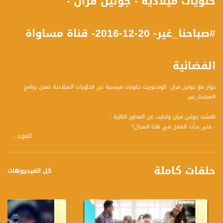
حلويات ميلادية - جولين فران -
#صباحنا_غير- 20-12-2016- قناة مساواة
الفضائية
حوار مع جولين فران- كوندتوريت حلويات فرنسية عن الحلويات الميلادية ضمن برنامج
#صباحنا_غير.
ناقشت جولين فران واجابت عن المحاور التالية :
- متى بدأت العمل في هذا المجال؟
للمزيد...
- هل قامت بدراسة الحلويات ام انها موهبة قامت بصقلها من خلال التدريب؟
- ما هي الحلويات التي تفضل صنعها، وايها الاقرب الى قلبها؟
- ما هي الحلويات المتبع صنعها في عيد الميلاد المجيد؟
حلقات كاملة
- ما هي المواد التي تقوم باستعمالها بكثرة في صناعة الحلوى؟
كل الفيديوهات
- نرى في الاونة الاخيرة العديد من صانعي الحلوى، كيف يفرق المشتري بين الحلوة التي
تصنع من مواد جيدة واي من مواد اقل جودة؟
ضيوف الحلقة هم :