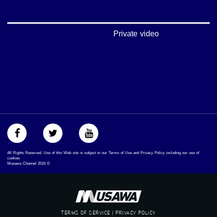
‫#‏شعب_واحد‬
‪#‎mosawah‬
#musawa
#musawachannel
Private video
mosawah.com#
#musawachannel.com
‪#‎Equality‬
‪#‎égalité‬
‫#‏مساواة‬
‫#‏حق‬
‫#‏عدالة‬
‫#‏تساوٍ‬
‫#‏تعادل‬
‫#‏تماثل‬
‫#‏تسوية‬
‫#‏معادلة‬
All Rights Reserved. Use of this Web site is subject to our Terms of Use and Privacy Policy including our use of
cookies
Musawa Channel
2016
©
TERMS OF SERVICE | PRIVACY POLICY