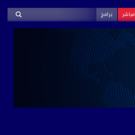
باشر
برامج