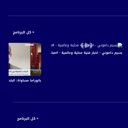
< كل البرنامج
بسيم داموني - اخبار فنية محلية وعالمية - #صباحنا_غير -4-2-2016- قناة مساواة الفضائية
بانوراما مساواة: البلدات ا
< كل البرنامج