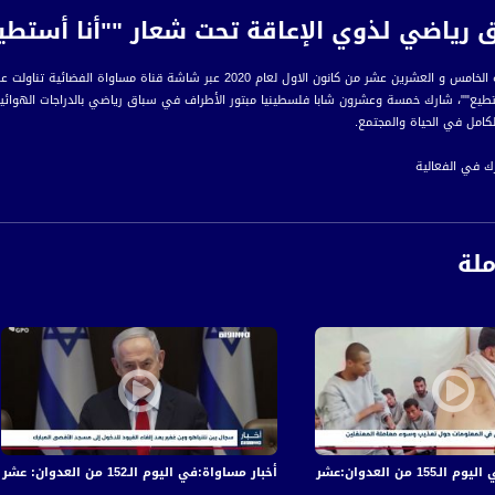
ياضي لذوي الإعاقة تحت شعار ""أنا أستطيع""،اخبارمساوا
ون الاول لعام 2020 عبر شاشة قناة مساواة الفضائية تناولت عنوان :غزة: سباق رياضي لذوي الإعاقة تحت شعار ""أنا أستطيع""
ستطيع""، شارك خمسة وعشرون شابا فلسطينيا مبتور الأطراف في سباق رياضي بالدراجات الهو
الكامل في الحياة والمجتمع.
رك في الفعالية
فريق المحبة دراجو فلسطين 2020
ملة
جمعية التأهيل والتدريب الاجتماعي بالتعاون مع جمعية العون الطبي، في مخيم النصيرات للاج
حد الشوارع الرئيسية بالمدينة.
 رئيس مجلس إدارة جمعية التأهيل والتدريب الاجتماعي
الذي جاء ضمن سلسلة فعاليات لإحياء يوم المعاق، رسالة للمجتمع بأهمية دعم وتسليط الضوء ع
في قصف الاحتلال المتواصل على قطاع غزة
أخبار مساواة:في اليوم الـ152 من العدوان: عشرات الشهداء والجرحى في قصف الاحتلال المتواصل على قطاع غزة
رة إخبارية يومية على مدار الساعة لأبرز القضايا الاجتماعية، الاقتصادية، الثقافية والسياسية