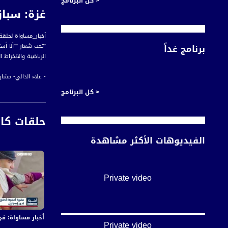
< كل البرنامج
غزة: سباق ر
اَخبار_مساواة لحلقة الخامس و العشرين عشر من كان
برنامج غداً
"تحت شعار ""أنا أ
الرياضية والانخراط 
- علاء الدالي- مشا
< كل البرنامج
- محمد عبد الرازق- 
حلقات كا
جاء ذلك بتنظيم من 
الفيديوهات الأكثر مشاهدة
مسافة ألف متر في أ
- كمال أبو شاويش-
Private video
ويحمل هذا السباق 
"
"
أخبار مساواة: في اليوم الـ155 من العدوان:عشرات الشهداء والجرحى 
أخبار مساواة هي نش
Private video