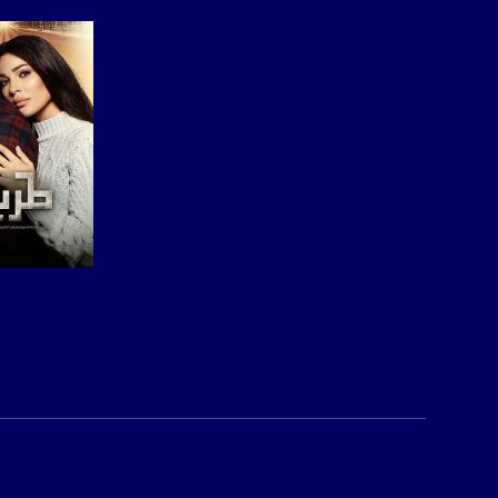
للتواصل:
بريد الكتروني:
usawachannel.com
للتفاعل:
الموقع الالكتروني:
sawachannel.com
فيسبوك:
com/musawachannel
صفحة ال
تويتر:
.com/musawachannel
يوتيوب:
X8PX53ek2Zg/feed
بينترست:
com/musawachannel