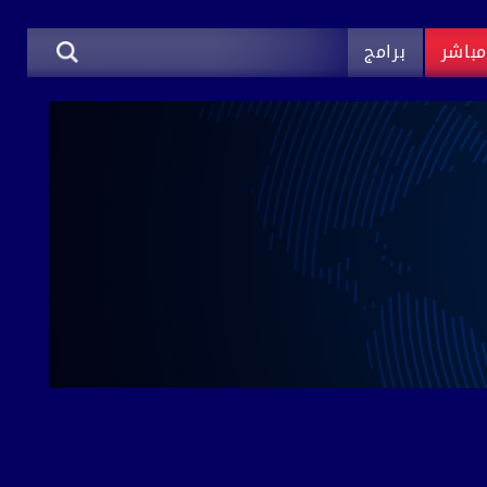
باشر
برامج