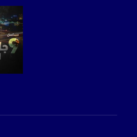
بريد الكتروني:
usawachannel.com
للتفاعل:
الموقع الالكتروني:
sawachannel.com
فيسبوك:
com/musawachannel
تويتر:
.com/musawachannel
صفحة ا
يوتيوب:
X8PX53ek2Zg/feed
بينترست:
com/musawachannel
فيميو: