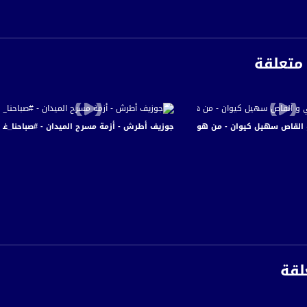
الفضائي الفلسطيني PalSat وعلى مدار القمر NileSat من خلال التردد التالي :
 :
متعلقة
ص سهيل كيوان - من هواية الكتابة الى احترافها -#صباحنا_غير -20-1-2016 - مساواة
جوزيف أطرش - أزمة مسرح الميدان - #صباحنا_غير-1-3-2016- قناة مساواة الفضائية - awa Channel
لقة