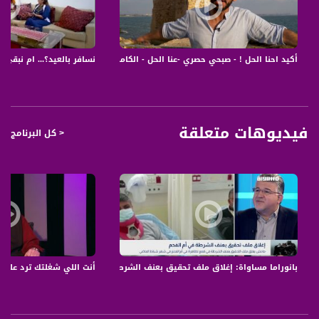
1 من حسن الخلق عدم التدخل في شؤون الناس
2 تعامل بعقلانية مع اولئك الذين يتخلون في امورك وتفبل انك قد تكون متطفلآ في نظر
شخص 3 آخر لان مقياس التدخل في الحياة الشخصية للافراد نسبي ، يختلف من شخص
الى اخر .
أكيد احنا الحل ! - صبحي حصري -عنا الحل - الكاملة -25.6.2017 - ح30 - قناة مساواة الفضائية
نسافر بالعيد؟... ام نبقى مع العائل
تجاهل اذا لزم الامر .
4 من الجميل ان يبدي الاخرين رأيهم حول امور بحياتنا اذا كان الهدف الحرص على مصلحتنا
، 5 المزعج هو الانتقاد بهدف الانتقاد نفسه والاستهانة بافكارنا الخاصة .
الخاتمة :
فيديوهات متعلقة
< كل البرنامج
مع الاسف ان عادة الفضول والتدخل في شؤون الآخرين الخاصة اصبحت لدى الكثير
وأساءت الى مشاعر الناس وأحاسيسهم بتحويل الحياة الخاصة الى عامة . سواء كان ذلك
باستخدام الممتلكات دون استئذان او بفيض الاسئلة او بادلاء النصائح التي تتعلق بك
وبحياتك وبالطبع فننا لا نستطيع هجر الناس بسبب عادة سيئة قد تكون مقصودة وقد لا
تكون . وخصوصآ الذين اعتادوا على ذلك بجهل ودون علم لهذا الطبع السيء وآثاره من
المؤكد ان التعامل مع الناس يكشف لك نوعيتهم فإذا اتضح لك ان الشخص المقابل من
النوع الفضولي فلا تنحرج ان تغير المواضيع بطريقة لبقة واذا كان متطفلآ وبنفس الوقت
متفهمآ فاعتذر عن الاجابة عن الاسئلة التي حقآ تحرجك او لاترغب بالافصاح عنها اما اذا
كان من الذين يكثرون النصائح فيما لا يعنيهم فخذ ما ينفعك من ثرثرته وتجاهل الباقي .
بانوراما مساواة: إغلاق ملف تحقيق بعنف الشرطة في أم الفحم
أنت اللي شغلتك ترد على حالك ! -#خارج_المت
ياتي البرنامج مع مختصة استشارة عائلية، ايمان هواري، بالحل لمشاكل قد نتوقعها
وموجودة قامت المستشارة بالتعامل معها من خلال خبرتها السابقة ولكن تتخصص في
المشاكل المميزة للشهر الكريم
ياتي البرنامج بالحلول العملية والصريحة والشفافة بطريقة سلسة، مبسطة واحيانا