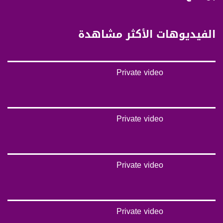
5/6
عربسات Arabsat Badr 4 at 26.0 east
الفيديوهات الأكثر مشاهدة
DL: 11958 H
SR: 27500
FEC: 5/6
Private video
للتواصل:
بريد الكتروني:
anafalasteeni@musawachannel.com
Private video
للتفاعل:
الموقع الالكتروني:
Private video
www.musawachannel.com
فيسبوك:
https://www.facebook.com/musawachannel
Private video
تويتر: