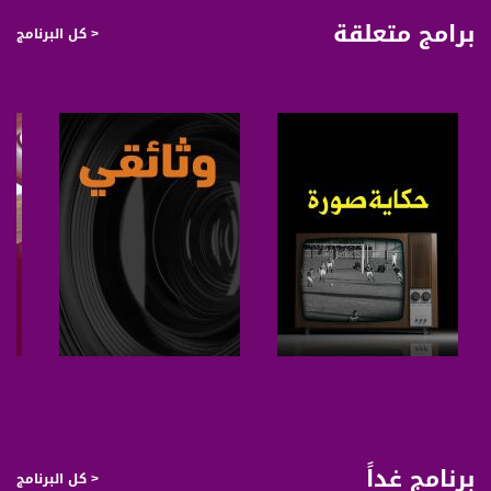
كوميدية لحل المشاكل اليومية لتكون ملف ارشاد عملي لعبور رمضان على خير ومحبة
برامج متعلقة
< كل البرنامج
ووفاق. بالاضافة لمفاجآت كوميدية مبدعة من خلال سكتشات حصرية ولقاآت صريحة من
الميدان، على يد المبدعين صبحي حصري وإباء منذر.
قناة مساواة الفضائية، صوت فلسطينيي الداخل - لاول مرة منذ ٧٠ عام
قناة مساواة الفضائية تبث عبر الحيّز الفضائي الفلسطيني PalSat وعلى مدار القمر
NileSat من خلال التردد التالي :
Downlink frequency - الترد :
12645 MHZ
Polarity - الاستقطاب:
Horizontal
Symb.Rate - معدل الترميز:
صفحة البرنامج
صفحة البرنامج
27.500 MS/s
FEC - تصحيح الخطأ :
برنامج غداً
< كل البرنامج