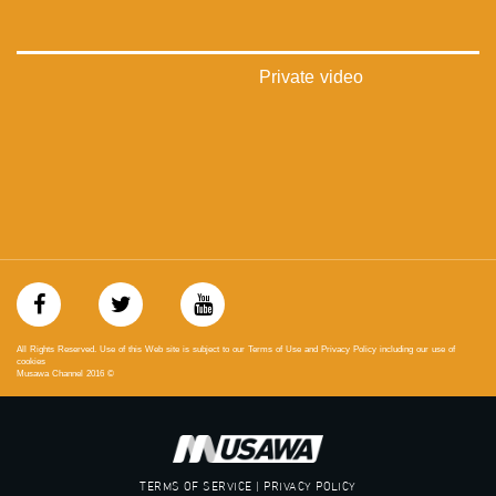
‫#‏تواصل‬
‫#‏اكسر_حصارك‬
‫#‏بلشنا_نرجع‬
‫#‏شعب_واحد‬
Private video
‪#‎mosawah‬
#musawa
#musawachannel
mosawah.com#
#musawachannel.com
‪#‎Equality‬
‪#‎égalité‬
‫#‏مساواة‬
‫#‏حق‬
‫#‏عدالة‬
‫#‏تساوٍ‬
‫#‏تعادل‬
All Rights Reserved. Use of this Web site is subject to our Terms of Use and Privacy Policy including our use of
‫#‏تماثل‬
cookies
Musawa Channel
2016
©
‫#‏تسوية‬
‫#‏معادلة‬
TERMS OF SERVICE | PRIVACY POLICY