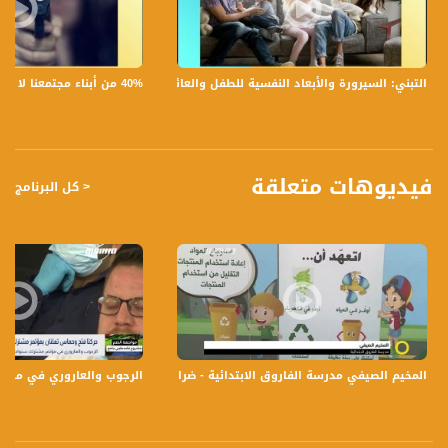
6 مشاريعهم القائمة.
تسجيل حلقة 1- 2 -2018 على قناة اليوتيوب الرسمية
40% من أبناء مجتمعنا لا يشعرون بالأمان في بلداتهم!،الكاملة،صباحنا غير،28.6.2019،قناة مساواة
التبني: السيرورة والأبعاد النفسية للطفل والعائلة،الكاملة،صباحنا غير،30.6.2019،قناة مساواة
برنامج #صباحنا_غير يأتيكم يومياً عدا السبت في تمام الساعة 9:00 صباحاً بتوقيت القدس
قناة مساواة الفضائية، صوت فلسطينيي الداخل - لاول مرة منذ ٧٠ عام
قناة مساواة الفضائية، صوت فلسطينيي الداخل - لاول مرة منذ ٧٠ عام
فيديوهات متعلقة
< كل البرنامج
قناة مساواة الفضائية تبث عبر الحيّز الفضائي الفلسطيني PalSat وعلى مدار القمر
NileSat من خلال التردد التالي :
Downlink frequency - الترد :
12645 MHZ
Polarity - الاستقطاب:
Horizontal
Symb.Rate - معدل الترميز:
المخيم الصيفي مدرسة الفاروق الابتدائية - ضرار وتد ،صباحنا غير، 9-7-2018،مساواة
الرجوب والعاروري في مؤتمر 
27.500 MS/s
FEC - تصحيح الخطأ :