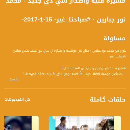
مسيرة فنية واصدار سي دي جديد - محمد
نور جبارين - #صباحنا_غير- 15-1-2017-
مساواة
حوار مع محمد نور جبارين - فنان عن موهبته واصداره ل سي دي جديد ضمن برنامج
#صباحنا_غير.
ناقش محمد نور جبارين واجاب عن المحاور التالية :
- الحديثعن موهبة الغناء، كيف بدأ الغناء، ومن الذي اكتشف هذه الموهبة ؟
للمزيد...
- لقد درس في الاردن لقب عامل اجتماعي، لماذا لا يعمل بالمجال، وهل يكتفي بكونه
يغني، وهل مفتوح مجال العمل الفني أمامه في البلاد أم هناك عراقيل تواجهه؟
- ما هي البرامج والحفلات التي يشارك فيها، وهل هي بنطاق محلي او عالمي؟
حلقات كاملة
- الحديث عن السي دي الذي أنتجه مؤخرا، ومن الممول لهذا السي دي؟
كل الفيديوهات
- هل هناك من يدعم الفن ومسيرته الفنية؟
ضيوف الحلقة هم :