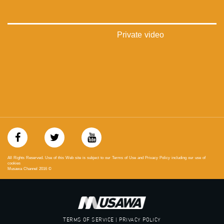
#_٤٨
48_#
‫#‏فلسطين_٤٨‬
Private video
‫#‏فلسطين_48‬
‪falasteen_48#‎‬
‫#‏عرب_٤٨
‪‎arab_48#‬
‫#‏تواصل‬
‫#‏اكسر_حصارك‬
‫#‏بلشنا_نرجع‬
‫#‏شعب_واحد‬
‪#‎mosawah‬
#musawa
#musawachannel
mosawah.com#
All Rights Reserved. Use of this Web site is subject to our Terms of Use and Privacy Policy including our use of
#musawachannel.com
cookies
Musawa Channel
2016
©
‪#‎Equality‬
‪#‎égalité‬
‫#‏مساواة‬
‫#‏حق‬
‫#‏عدالة‬
TERMS OF SERVICE | PRIVACY POLICY
‫#‏تساوٍ‬