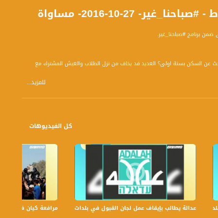
- 27-10-2016- مساواة
ضمن برنامج #صباحنا_غير.
بحث عن السكن بسنة اولى؟ العديد قد يخاف من نزل الطلاب والعيش المشترك مع
للمزيد...
نقضيه؟
ع دراستنا ؟
مثل المكتبة مثل تلخيصات تقدمها شؤون الطلبة ومن طلاب السنوات المتقدمة ؟
مواصلات ؟ كيف نبحث عن التخفيضات هذه ونحصل على هذه الميزات وبالتالي نوفر ؟
لى ؟
كل الفيديوهات
عدالة يطالب بإيقاف عمل لجان القبول في بلدات الجليل والنقب،الكاملة،صباحنا غير،6
مرافعة كيان في الولايات