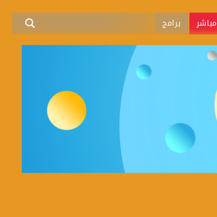
باشر
برامج