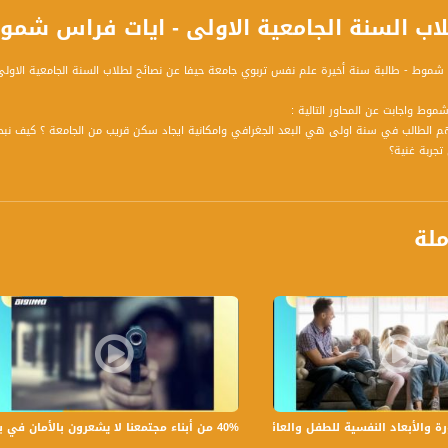
 السنة الجامعية الاولى - ايات فراس شموط - #صباحنا_غير
شموط - طالبة سنة أخيرة علم نفس تربوي جامعة حيفا عن نصائح لطلاب السنة الجامعية الاولى 
وط واجابت عن المحاور التالية :
 تهم الطالب في سنة اولى هي البعد الجغرافي وامكانية ايجاد سكن قريب من الجامعة ؟ كيف ن
تجربة غنية؟
ية صعبة ام بحاجة الى صبر وتنظيم؟ وكيف ننظم وقتنا ؟ هل يوجد وقت فراغ وكيف بالإمكان أن 
 تعطى مقابل ساعات تطوع ما هي القيمة المضافة وأين نبحث عن أماكن نتطوع بها ملائمة لموضو
خوض تجربة الجامعة من أجل الدراسة كيف ندرس بشكل منظم وكيف نتساعد مع الخدمات الجامعية 
ملة
عديد من التخفيضات يحصل عليها الطلاب بصفتهم طلابا مثل التأمين الوطني تأمين السيارات ال
 مكلفة بلا شك في البلاد كيف نساهم في التوفير وفي ايجاد دخل اضافي هل ممكن من سنة أو
ب سنة اولى دعم وتشجيع ؟
40% من أبناء مجتمعنا لا يشعرون بالأمان في بلداتهم!،الكاملة،صباحنا غير،28.6.2019،قناة مساواة
لأبعاد النفسية للطفل والعائلة،الكاملة،صباحنا غير،30.6.2019،قناة مساواة