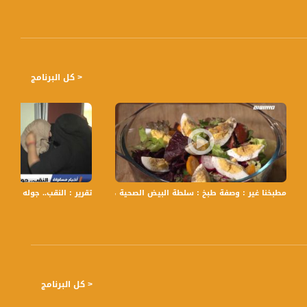
ً بتوقيت القدس مع الاعلاميين هشام سليمان و عفاف شيني وليلى القيش نتحدث من خلاله في موضوعات كثيرة ومتنوعة وضيوف
< كل البرنامج
ي - صباحنا غير- 28-4-2017 - مساواة
مطبخنا غير : وصفة طبخ : سلطة البيض الصحية ،صباحنا غير،17.5.2019،قناة مساواة
تقرير : النقب.. جوله ثانية من الا
< كل البرنامج