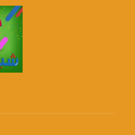
5/6
عربسات Arabsat Badr 4 at 26.0 east
DL: 11958 H
SR: 27500
FEC: 5/6
للتواصل:
بريد الكتروني:
usawachannel.com
للتفاعل:
صفحة ا
الموقع الالكتروني:
sawachannel.com
فيسبوك:
com/musawachannel
تويتر: