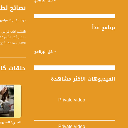
< كل البرنامج
نصائح لطلاب
حوار مع ايات فراس 
برنامج غداً
ناقشت ايات فراس شم
- لعل أكثر الأمور
العلم أنها قد تكون 
- هل الحياة الجامع
< كل البرنامج
- العديد من المنح
- بالنهاية كلنا ي
حلقات كا
- نعلم أن هنالك ال
- الحياة الجامعية
الفيديوهات الأكثر مشاهدة
- نصائح خاصة لطلا
ضيوف الحلقة هم :
Private video
1- محمد هيب - معالج وظيفي
2- رنا عباس - معالجة في العلاج الوظيفي
3- ايات فراس شموط - طالبة سنة أخيرة علم نفس تربوي جامعة حيفا
4- جولين صافية - عازفة كمان
التبني: السيرورة وا
5- رمسيس قسيس - عازف وَمُلَحِن و شاعِرغِنائي
Private video