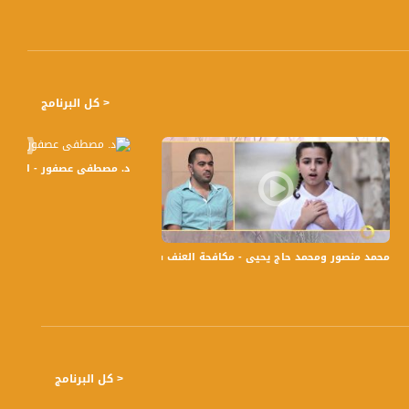
< كل البرنامج
د. مصطفى عصفور - الطقس والمناخ -8-10-2015- قناة مساواة الفضائية -ص
يلي تقدم خمسة قوانين عنصرية لإحراج الائتلاف الحاكم
محمد منصور ومحمد حاج يحيى - مكافحة العنف في مدينة الطيبة - #صباحنا_غير-27-4-2016- قناة مساواة
< كل البرنامج