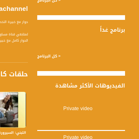
< كل البرنامج
Musawachannel ريم خلف استهلاك القروض 6 11 15
حوار مع خبيرة التخ
برنامج غداً
لمتابعي قناة مساواة الفضائية - ت
الحوار كامل مع خبي
تتحدث ريم خلف عن ا
< كل البرنامج
كما وتشرح الفرق بي
حلقات كا
برنامج صباحنا غير يأتيكم يومياً عدا السبت في تمام الساع
الفيديوهات الأكثر مشاهدة
ضيوف الحلقة هم :
1- ريم خلف – خبيرة تخطيط اقتصادي ومبادرة.
2- فؤاد نقّارة - رئيس نادي حيفا الثقافي
Private video
قناة مساواة الفضائية، صوت
الاراء والحوار والك
التبني: السيرورة والأ
الا ان اتمنى ان تكو
Private video