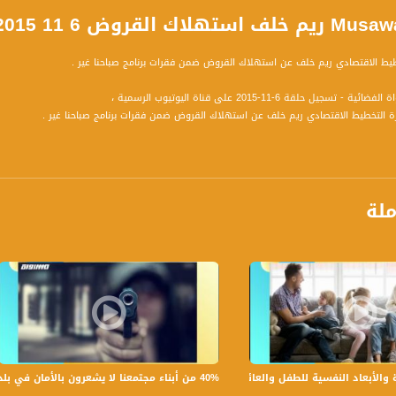
20 صباحنا غير قناة مساواة الفضائية
طيط الاقتصادي ريم خلف عن استهلاك القروض ضمن فقرات برنامج صباحنا غير .
سجيل حلقة 6-11-2015 على قناة اليوتيوب الرسمية ،
رة التخطيط الاقتصادي ريم خلف عن استهلاك القروض ضمن فقرات برنامج صباحنا غير .
لقروض المصرفية والقروض لشركات بطاقات الإعتماد – المزايا، السلبيات والإشكاليات في هذا ا
ن القروض المصرفية وتلك المتعلقة ببطاقات الإعتماد.
ملة
ة 9:30صباحاً بتوقيت القدس مع الاعلامية عفاف الشيني نتحدث من خلاله في موضوعات كثيرة ومتنوعة وضيوف مختلفين كل يوم .
 من لا صوت لهم - لاول مرة منذ ٧٠ عام صوت فلسطينيي الداخل
"مساواة" , خطوة مفصلية في تاريخ شعب
شف عن قضايانا, همومنا واحلامنا فيما بيننا, لا بل وايصال صوتنا للعالم بأسره لا سيما لاهلنا ع
40% من أبناء مجتمعنا لا يشعرون بالأمان في بلداتهم!،الكاملة،صباحنا غير،28.6.2019،قناة مساواة
بعاد النفسية للطفل والعائلة،الكاملة،صباحنا غير،30.6.2019،قناة مساواة
ن هذه الخطوة علامة فارقة في تاريخنا وان ننجح في اذابة جدار العزلة وتعزيز اواصر التواصل مع 