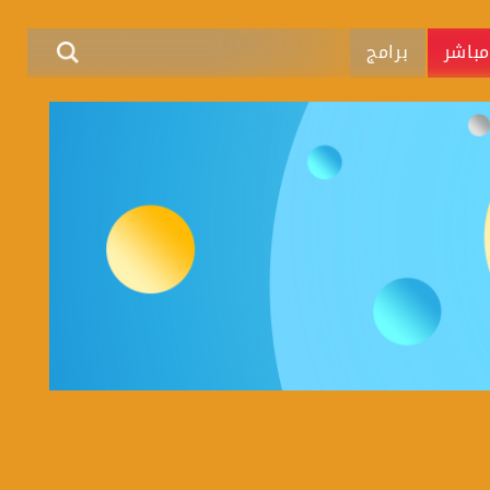
باشر
برامج