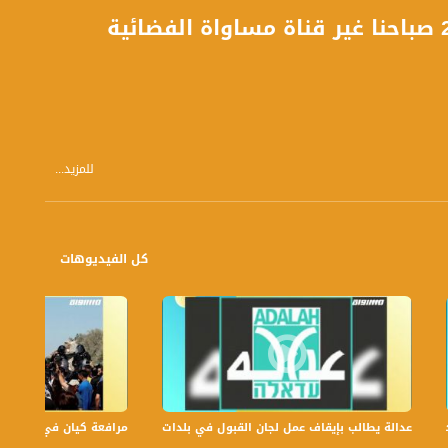
للمزيد...
لمضمار. وعن السياسة المتبعة في مجال القروض البنكية داخل إسرائيل.
كل الفيديوهات
نا عموماً وفي الداخل تحديداً. فلأول مرة وبعد مرور 67 عاماً على النكبة - والذي يمكن اعتباره بمثابة امر رمزي - تطلق قناة فضائية وطنية تمكننا من تبادل
بر الخط الاخضر, الشتات والمخيمات والعالم العربي بشكل عام. وبهذه المناسبة لا يسعني
عدالة يطالب بإيقاف عمل لجان القبول في بلدات الجليل والنقب،الكاملة،صباحنا غير،.6
مرافعة كيان في الولايات ا
فضائنا الوطني والثقافي الطبيعي. وانشاءالله ان تتكلل خطانا بالنجاح."