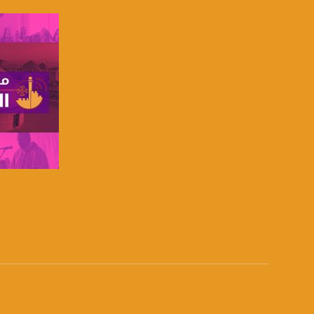
الموقع الالكتروني:
sawachannel.com
فيسبوك:
com/musawachannel
تويتر:
.com/musawachannel
يوتيوب:
X8PX53ek2Zg/feed
بينترست:
com/musawachannel
صفحة ال
فيميو:
com/musawachannel
غوغل+:
85778161375637310