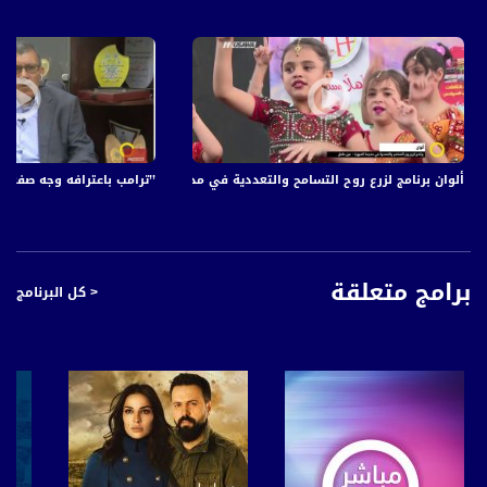
ألوان برنامج لزرع روح التسامح والتعددية في مدرسة العبهرة - عين ماهل ، صباحنا غير،17-7-2018-م
’’ترامب باعترافه وجه صفعة الق
برامج متعلقة
< كل البرنامج