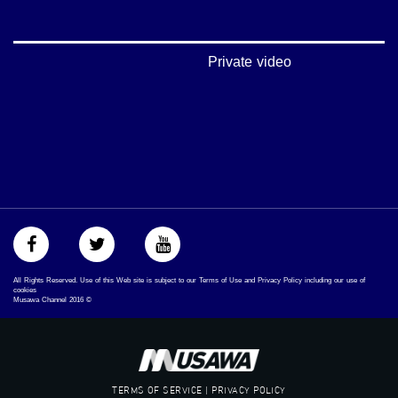
يوتيوب:
https://www.youtube.com/channel/UCwJbDUmIxc-JX8PX53ek2Zg/feed
بينترست:
Private video
https://www.pinterest.com/musawachannel
فيميو:
https://vimeo.com/musawachannel
غوغل+:
://plus.google.com/u/0/b/115185778161375637310/115185778161375637310/posts/p/pub?
_ga=1.123333704.2101815806.1418341384
#_٤٨
48_#
‫#‏فلسطين_٤٨‬
All Rights Reserved. Use of this Web site is subject to our Terms of Use and Privacy Policy including our use of
‫#‏فلسطين_48‬
cookies
Musawa Channel
2016
©
‪falasteen_48#‎‬
‫#‏عرب_٤٨
‪‎arab_48#‬
‫#‏تواصل‬
‫#‏اكسر_حصارك‬
TERMS OF SERVICE | PRIVACY POLICY
‫#‏بلشنا_نرجع‬