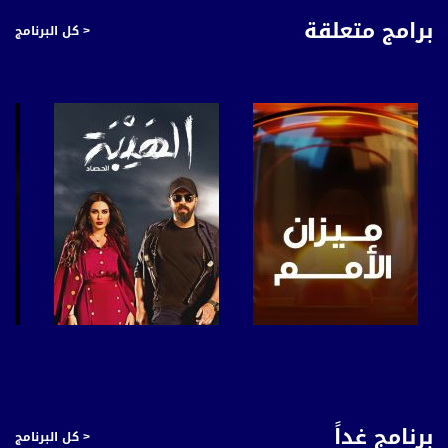
برامج متعلقة
< كل البرنامج
قناة مساواة الفضائية، صوت فلسطينيي الداخل - لاول مرة منذ ٧٠ عام
قناة مساواة الفضائية تبث عبر الحيّز الفضائي الفلسطيني PalSat وعلى مدار القمر
NileSat من خلال التردد التالي :
Downlink frequency - الترد :
12645 MHZ
Polarity - الاستقطاب:
Horizontal
Symb.Rate - معدل الترميز:
27.500 MS/s
صفحة البرنامج
صفحة البرنامج
FEC - تصحيح الخطأ :
5/6
برنامج غداً
< كل البرنامج