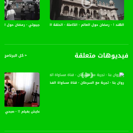
الطقوس الرمضانية في البلد :
1 تقيم العائلات في اوزباكستان حفلات جماعية للافطار وتدعو الجيران والاقارب والاصدقاء
.
الهند ! - رمضان حول العالم - الكاملة - الحلقة الخامسة والعشرون - قناة مساواة
جيبوتي - رمضان حول العالم
2 بعد الافطار يتلو احد الضيوف ما تيسر من الآيات القرآنية ويدعو لصاحب البيت بالبركة .
3 يذهب الناس بعدها الى االمساجد لصلاة التراويح .
4 بعد صلاة التراويح يعقد الناس جلسات السمر يتجاذبون فيها اطراف الاحداث .
5 تنشط الجمعيات الخيرية الاسلامية في هذا لشهر المبارك وتقوم العديد من المشاريع
الاغاثية والاسلامية .
فيديوهات متعلقة
< كل البرنامج
#رمضان_حول _لعالم سيجوب بنا حول العديد من الدول لنكشف لكم العادات والطقوس
التي تختلف من بلد لآخر في هذا الشهر الفضيل .
قناة مساواة الفضائية، صوت فلسطينيي الداخل - لاول مرة منذ ٧٠ عام
روان بنا - تجربة مع السرطان - قناة مساواة الفضائية -صباحنا غير -2015-6-23-Musawa Channel -
قناة مساواة الفضائية تبث عبر الحيّز الفضائي الفلسطيني PalSat وعلى مدار القمر
NileSat من خلال التردد التالي :
Downlink frequency - الترد :
عايش بفيلم !! - صبحي حصري
12645 MHZ
Polarity - الاستقطاب:
Horizontal