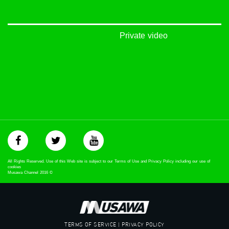
48_#
‫#‏فلسطين_٤٨‬
‫#‏فلسطين_48‬
‪falasteen_48#‎‬
Private video
‫#‏عرب_٤٨
‪‎arab_48#‬
‫#‏تواصل‬
‫#‏اكسر_حصارك‬
‫#‏بلشنا_نرجع‬
‫#‏شعب_واحد‬
‪#‎mosawah‬
#musawa
#musawachannel
mosawah.com#
#musawachannel.com
‪#‎Equality‬
All Rights Reserved. Use of this Web site is subject to our Terms of Use and Privacy Policy including our use of
‪#‎égalité‬
cookies
Musawa Channel
2016
©
‫#‏مساواة‬
‫#‏حق‬
‫#‏عدالة‬
‫#‏تساوٍ‬
‫#‏تعادل‬
TERMS OF SERVICE | PRIVACY POLICY
‫#‏تماثل‬