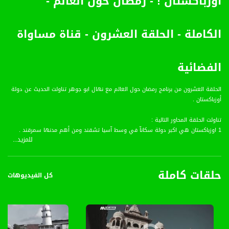
أوزباكستان ! - رمضان حول العالم -
الكاملة - الحلقة العشرون - قناة مساواة
الفضائية
الحلقة العشرون من برنامج رمضان حول العالم مع نهال ابو جوهر تناولت الحديث عن دولة
أوزباكستان .
تناولت الحلقة المحاور التالية :
1 اوزباكستان هي اكبر دولة سكانآ في وسط آسيا تشقند ومن أهم مدنها سمرقند .
للمزيد...
2 هي احدى الجمهوريات الاسلامية ذات الطبيعة الخلابة .
3 تضم أقاليمآ لها حكم ذاتي يبلغ عددها 9 أقاليم .
4 اللغة الرسمية هي اللغة الأوزبكية .
حلقات كاملة
5 سكان اوزباكستان ينتمون الى عدة عناصر الأوزبك ويشكلون أغلبية سكانها وتصل
كل الفيديوهات
نسبتهم الى 68% أما القزق ف4% ونسبة مماثلة و5% من التتار ويشكل الروس 10% من
سكانها .
6 تعد اوزباكستان بلد زراعي وتنتج الارز والذرة والقمح .
7 تملك ثروة رعوية تقدر ب10 ملايين من الاغنام والماشية
8 تعتبر اوزباكستان خاصة من اكثر المناطق جفافآ في المعمورة .