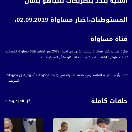
اشتية يندد بتصريحات نتنياهو بشأن
المستوطنات،اخبار مساواة 02.09.2019،
قناة مساواة
فقرة ضمن#اخبار_مساواة لحلقة الثاني من ايلول 2019 عبر شاشة قناة مساواة الفضائية
تناولت عنوان : اشتية يندد بتصريحات نتنياهو بشأن المستوطنات
"قال رئيس الوزراء الفلسطيني، محمد اشتية، في جلسة الحكومة الأسبوعية إن تصريحات
للمزيد...
رئيس الوزراء الإسرائيلي، بنيامين نتنياهو، بشأن ضم أجزاء من الضفة الغربية، خطيرة وتعيد
الصراع إلى مربعه الأول.
حلقات كاملة
وطالب اشتية المجتمع الدولي بالاعتراف بدولة فلسطين على حدود الرابع من حزيران عام
كل الفيديوهات
سبعة وستين وعاصمتها القدس، والإقرار بضرورة عودة اللاجئين، كما وطالب العالم بوقف
الانتهاكات الإسرائيلية التعسفية في المنطقة.
وتأتي تصريحات رئيس الوزراء الفلسطيني، ردا على تصريحات نتنياهو التي يكررها للمرة
الثانية خلال أقل من شهرين، والتي لوح من خلالها بضم أراضي الضفة الغربية وتكريس