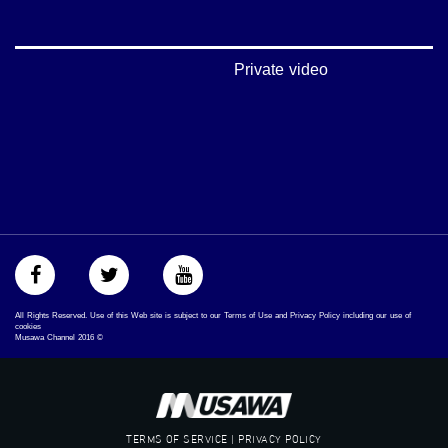
‫#‏تواصل‬
‫#‏اكسر_حصارك‬
‫#‏بلشنا_نرجع‬
‫#‏شعب_واحد‬
Private video
‪#‎mosawah‬
#musawa
#musawachannel
mosawah.com#
#musawachannel.com
‪#‎Equality‬
‪#‎égalité‬
‫#‏مساواة‬
‫#‏حق‬
‫#‏عدالة‬
‫#‏تساوٍ‬
‫#‏تعادل‬
All Rights Reserved. Use of this Web site is subject to our Terms of Use and Privacy Policy including our use of
‫#‏تماثل‬
cookies
Musawa Channel
2016
©
‫#‏تسوية‬
‫#‏معادلة‬
TERMS OF SERVICE | PRIVACY POLICY