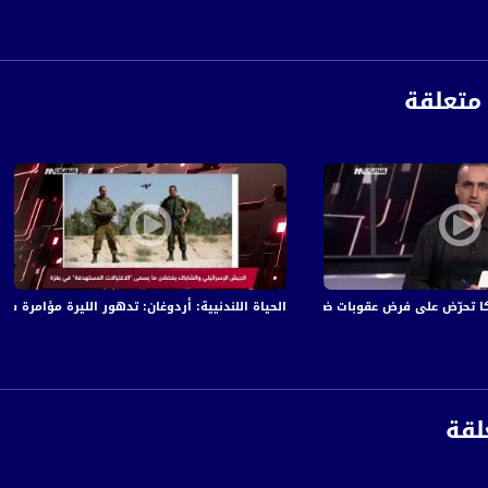
الفضائي الفلسطيني PalSat وعلى مدار القمر NileSat من خلال التردد التالي :
 :
متعلقة
حرّض على فرض عقوبات ضد إيران،مترو الصحافة،28.6.2018-مساواة
الحياة اللندنيية: أردوغان: تدهور الليرة مؤامرة سياسية ضدنا،متر
لقة