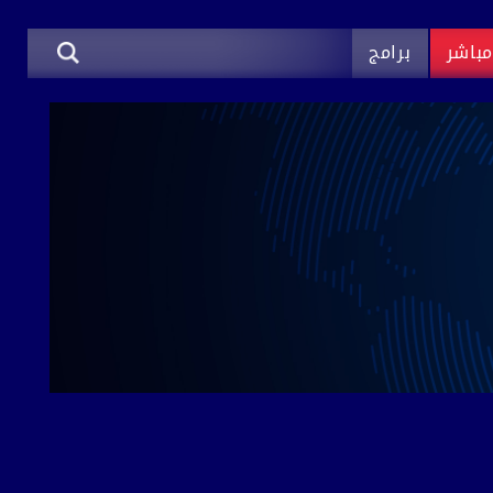
باشر
برامج