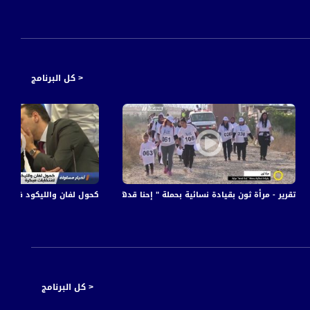
< كل البرنامج
و الصحافة،13.8.2018 قناة مساواة
تقرير - مرأة ثون بقيادة نسائية بحملة " إحنا قدها" عرابة - نورهان ابو ربيع- صباحنا غير- .2017
كحول لفان والليكود في سباق م
< كل البرنامج