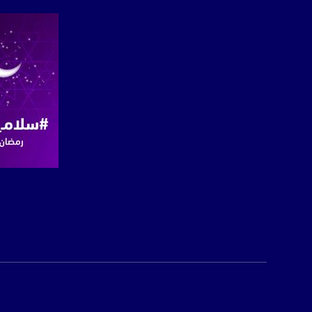
بريد الكتروني:
usawachannel.com
للتفاعل:
الموقع الالكتروني:
sawachannel.com
فيسبوك:
com/musawachannel
تويتر:
.com/musawachannel
صفحة ال
يوتيوب:
X8PX53ek2Zg/feed
بينترست:
com/musawachannel
فيميو: