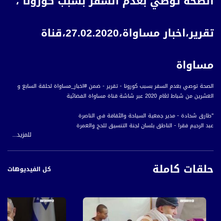
الصحة توصي بعدم السفر بسبب كورونا ،
تقرير،اخبار مساواة،27.02.2020،قناة
مساواة
الصحة توصي بعدم السفر بسبب كورونا - تقرير - ضمن #اخبار_مساواة لحلقة السابع و
العشرين من شباط لعَام 2020 عبر شاشة قناة مساواة الفضائية
"طارق شحادة - مدير جمعية السياحة والثقافة في الناصرة
عبد الرحيم فقرا - الناطق بلسان لجنة التنسيق للحج والعمرة
للمزيد...
أخبار مساواة هي نشرة إخبارية يومية على مدار الساعة لأبرز القضايا الاجتماعية،
حلقات كاملة
الاقتصادية، الثقافية والسياسية للمواطن العربي الفلسطيني في الداخل.
كل الفيديوهات
#اخبار_مساواة يومياً الساعة 6:00 مساءً بتوقيت القدس
قناة مساواة الفضائية، صوت فلسطينيي الداخل - لاول مرة منذ ٧٠ عام
قناة مساواة الفضائية تبث عبر الحيّز الفضائي الفلسطيني PalSat وعلى مدار القمر