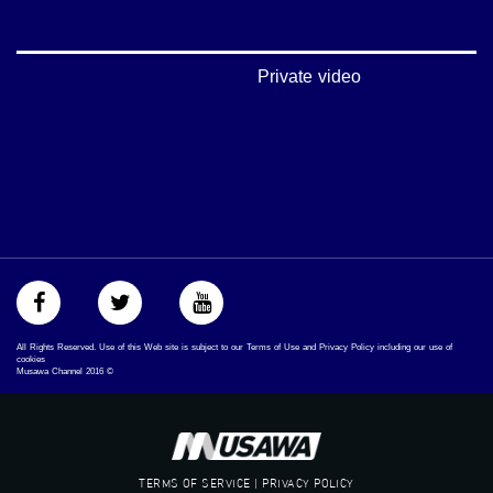
‪#‎égalité‬
‫#‏مساواة‬
‫#‏حق‬
‫#‏عدالة‬
Private video
‫#‏تساوٍ‬
‫#‏تعادل‬
‫#‏تماثل‬
‫#‏تسوية‬
‫#‏معادلة‬
All Rights Reserved. Use of this Web site is subject to our Terms of Use and Privacy Policy including our use of
cookies
Musawa Channel
2016
©
TERMS OF SERVICE | PRIVACY POLICY