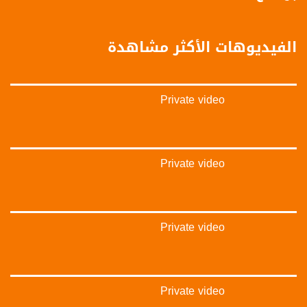
‫#‏تواصل‬
‫#‏اكسر_حصارك‬
‫#‏بلشنا_نرجع‬
الفيديوهات الأكثر مشاهدة
‫#‏شعب_واحد‬
‪#‎mosawah‬
#musawa
#musawachannel
Private video
mosawah.com#
#musawachannel.com
‪#‎Equality‬
‪#‎égalité‬
‫#‏مساواة‬
Private video
‫#‏حق‬
‫#‏عدالة‬
‫#‏تساوٍ‬
‫#‏تعادل‬
Private video
‫#‏تماثل‬
‫#‏تسوية‬
‫#‏معادلة‬
Private video