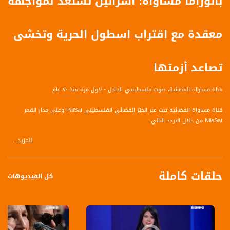
بانوراما مساواة: اسرائيل تستعد لمواجهة
معقدة مع اقتراب اسطول الحرية وتخشى
تصاعد أزمتها
قناة مساواة الفضائية، صوت فلسطينيي الداخل - لاول مرة منذ ٧٠ عام
قناة مساواة الفضائية تبث عبر الحيّز الفضائي الفلسطيني PalSat وعلى مدار القمر
NileSat من خلال التردد التالي :
للمزيد...
Nilesat at 8.0 east (Musawa SD)
Frequency: 12645 H
حلقات كاملة
Symbol Rate: 27500
كل الفيديوهات
FEC: 3/4
Nilesat at 7.0 east (Musawa HD)
Frequency: 11564 H