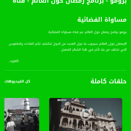
برومو - برنامج رمضان حول العالم - قناة
مساواة الفضائية
برومو برنامج رمضان حول العالم عبر قناة مساواة الفضائية
#رمضان_حول_العالم سيجوب بنا حول العديد من الدول لنكشف لكم العادات والطقوس
التي تختلف من بلد لآخر في هذا الشهر الفضيل .
للمزيد...
قناة مساواة الفضائية، صوت فلسطينيي الداخل - لاول مرة منذ ٧٠ عام
قناة مساواة الفضائية تبث عبر الحيّز الفضائي الفلسطيني PalSat وعلى مدار القمر
حلقات كاملة
NileSat من خلال التردد التالي :
كل الفيديوهات
Downlink frequency - الترد :
12645 MHZ
Polarity - الاستقطاب:
Horizontal
Symb.Rate - معدل الترميز: