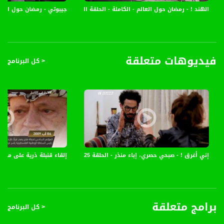
27.500 MS/s
الهند ! - رمضان حول العالم - الكاملة - الحلقة الخامسة والعشرون - قناة مساواة
جيبوتي - رمضان حول العالم
FEC - تصحيح الخطأ :
5/6
فيديوهات متعلقة
< كل البرنامج
عربسات Arabsat Badr 4 at 26.0 east
DL: 11958 H
SR: 27500
FEC: 5/6
للتواصل:
بريد الكتروني:
anafalasteeni@musawachannel.com
إني أغرق ! - صبحي حصري، إباء منذر - الحلقة 25 - عنا الحل - 20.6.2017 - قناة مساواة
إلقاء قنبلة ذرية على مدينة 
للتفاعل:
الموقع الالكتروني:
www.musawachannel.com
برامج متعلقة
< كل البرنامج
فيسبوك: