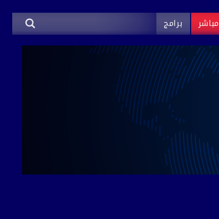
باشر
برامج