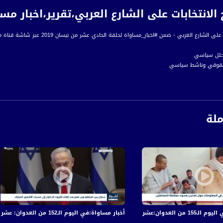
الانتخابات على الشارع العربي،تقرير،اخبار مساواة،11.4.2019، 
 الشارع العربي - ضمن #اخبار_مساواة لحلقة الحادي عشر من نيسان 2019 عبر شاشة قناة مساواة الفضائية
رة إخبارية يومية على مدار الساعة لأبرز القضايا الاجتماعية، الاقتصادية، الثقافية والسياسية
ملة
اءً بتوقيت القدس
ة، صوت فلسطينيي الداخل - لاول مرة منذ ٧٠ عام
الفضائي الفلسطيني PalSat وعلى مدار القمر NileSat من خلال التردد التالي :
 :
في قصف الاحتلال المتواصل على قطاع غزة
أخبار مساواة:في اليوم الـ152 من العدوان: عشرات الشهداء والجرحى في قصف الاحتلال المتواصل على قطاع غزة