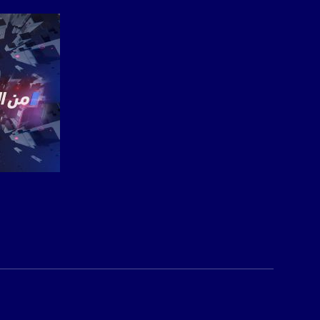
الموقع الالكتروني:
sawachannel.com
فيسبوك:
com/musawachannel
تويتر:
.com/musawachannel
يوتيوب:
X8PX53ek2Zg/feed
بينترست:
com/musawachannel
صفحة ال
فيميو:
com/musawachannel
غوغل+:
815806.1418341384
#_٤٨