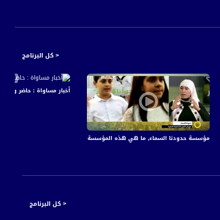
< كل البرنامج
أخبار مساواة : حاضر ومستق
ناة مساواة الفضائية
مؤسسة حدودنا السماء, ما هي هذه المؤسسة ما هي فعاليتها ؟- مها ابو حسين،صفاء قد
< كل البرنامج