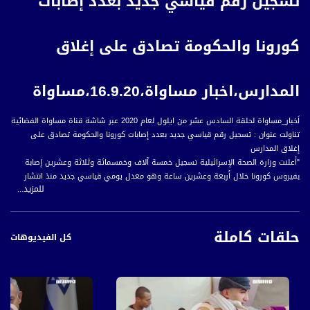
تسجيل رقم قياسي جديد بعدد إصابات
كورونا والحكومة تصادق على إغلاق
المدارس،اخبار مساواة،16.9.20،مساواة
اَخبار_مساواة لحلقة السادس عشر من ايلول لعام 2020 عبر شاشة قناة مساواة الفضائية
تناولت عنوان : تسجيل رقم قياسي جديد بعدد إصابات كورونا والحكومة تصادق على
إغلاق المدارس
"أعلنت وزارة الصحة الإسرائيلية تسجيل خمسة آلاف وخمسمائة وثلاثة وعشرين إصابة
بفيروس كورونا خلال أربعة وعشرين ساعة وهو معدل يومي قياسي جديد منذ انتشار
للمزيد...
الجائحة في البلاد، فيما وصل عدد وفيات كورونا إلى ألف ومائة وسبعة وأربعين حالة.
وصادقت الحكومة الإسرائيلية على إغلاق المدارس في جميع أنحاء البلاد ابتداء من صباح
حلقات كاملة
الخميس، تماشيا مع التوصية الصادرة عن منسق شؤون كورونا، روني غمزو، وتم اتخاذ
كل الفيديوهات
القرار بتوجيهات من رئيس الوزراء الإسرائيلي، بنيامين نتنياهو.
ويشمل القرار أيضا إغلاق الروضات الخاصة، ورياض الأطفال، فيما سيتواصل انتظام
الدراسة في التعليم الخاص، علما أن البلاد تدخل في إغلاق شامل اعتبارا من ظهر الجمعة
ويستمر لثلاثة أسابيع.