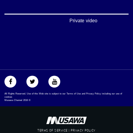
#شعب_واحد
#mosawah
#musawa
#musawachannel
Private video
mosawah.com#
#musawachannel.com
#Equality
#égalité
#مساواة
#حق
#عدالة
#تساوٍ
#تعادل
#تماثل
#تسوية
#معادلةْX
All Rights Reserved. Use of this Web site is subject to our Terms of Use and Privacy Policy including our use of
cookies
Musawa Channel
2016
©
TERMS OF SERVICE | PRIVACY POLICY