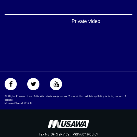
#musawachannel.com
‪#‎Equality‬
‪#‎égalité‬
‫#‏مساواة‬
Private video
‫#‏حق‬
‫#‏عدالة‬
‫#‏تساوٍ‬
‫#‏تعادل‬
‫#‏تماثل‬
‫#‏تسوية‬
‫#‏معادلة‬
All Rights Reserved. Use of this Web site is subject to our Terms of Use and Privacy Policy including our use of
cookies
Musawa Channel
2016
©
TERMS OF SERVICE | PRIVACY POLICY