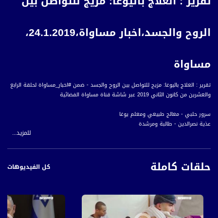
تقرير : العلاج باليوغا: مزيج للتواصل بين
الروح والجسد،اخبار مساواة،24.1.2019،
مساواة
تقرير : العلاج باليوغا: مزيج للتواصل بين الروح والجسد - ضمن #اخبار_مساواة لحلقة الرابع
والعشرين من كانون الثاني 2019 عبر شاشة قناة مساواة الفضائية
سرور حلبي - معالج طبيعي ومعلم يوغا
عذية نصرالدين - طالبة ومرشدة
للمزيد...
أخبار مساواة هي نشرة إخبارية يومية على مدار الساعة لأبرز القضايا الاجتماعية،
حلقات كاملة
الاقتصادية، الثقافية والسياسية للمواطن العربي الفلسطيني في الداخل.
كل الفيديوهات
#اخبار_مساواة يومياً الساعة 6:00 مساءً بتوقيت القدس
قناة مساواة الفضائية، صوت فلسطينيي الداخل - لاول مرة منذ ٧٠ عام