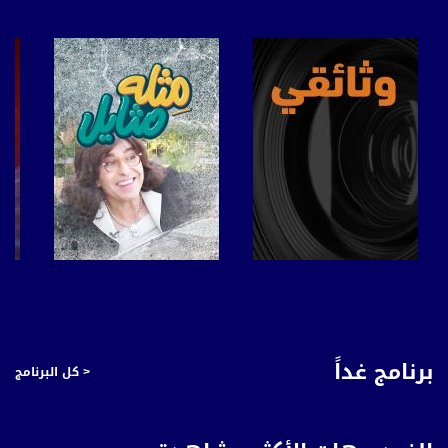
عربسات Arabsat Badr 4 at 26.0 east
DL: 11958 H
SR: 27500
FEC: 5/6
للتواصل:
بريد الكتروني:
anafalasteeni@musawachannel.com
للتفاعل:
الموقع الالكتروني:
صفحة البرنامج
صفحة البرنامج
www.musawachannel.com
فيسبوك:
برنامج غداً
< كل البرنامج
https://www.facebook.com/musawachannel
تويتر:
https://twitter.com/musawachannel