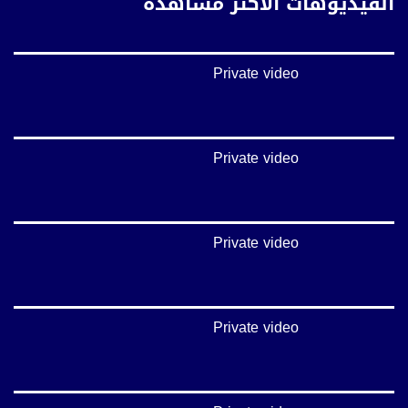
الفيديوهات الأكثر مشاهدة
يوتيوب:
https://www.youtube.com/channel/UCwJbDUmIxc-JX8PX53ek2Zg/feed
Private video
بينترست:
https://www.pinterest.com/musawachannel
فيميو:
https://vimeo.com/musawachannel
Private video
غوغل+:
://plus.google.com/u/0/b/115185778161375637310/115185778161375637310/posts/p/pub?
_ga=1.123333704.2101815806.1418341384
Private video
#_٤٨
48_#
‫#‏فلسطين_٤٨‬
‫#‏فلسطين_48‬
Private video
‪falasteen_48#‎‬
‫#‏عرب_٤٨
‪‎arab_48#‬
‫#‏تواصل‬
‫#‏اكسر_حصارك‬