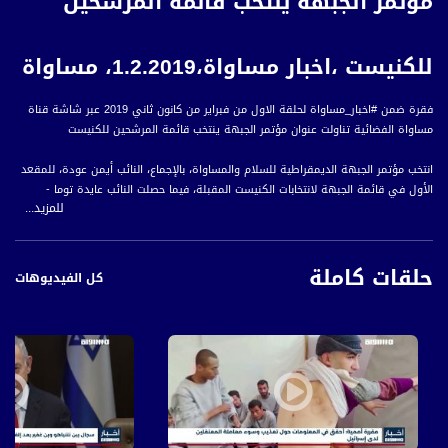
مؤتمر الجبهة ينتخب قائمة المرشحين
للكنيست ،اخبار مساواة،1.2.2019، مساواة
فقرة ضمن #اخبار_مساواة لحلقة الاول من فبراير من كانون ثاني 2019 عبر شاشة قناة
مساواة الفضائية تناولت عنوان مؤتمر الجبهة ينتخب قائمة المرشحين للكنيست
انتخب مؤتمر الجبهة الديمقراطية للسلام والمساواة، بالإجماع، النائب أيمن عودة، للمقعد
الأول في قائمة الجبهة لانتخابات الكنيست المقبلة، فيما حصلت النائب عايدة توما -
للمزيد...
سليمان على المقعد الثاني بالتزكية، وحظي بالمقعد الثالث عوفير كاسيف ليليه في
المقعد الرابع، النائب يوسف جبارين.
وعقد مؤتمر الجبهة الاستثنائي في مدينة شفاعمرو، بمشاركة الفروع والأعضاء في الحزب
حلقات كاملة
لانتخاب مرشحي قائمة الجبهة لانتخابات الكنيست المقبلة، المزمع إجراؤها في التاسع من
كل الفيديوهات
نيسان/ أبريل المقبل.
وفي أعقاب تجديد انتخابه، أكد رئيس القائمة المشتركة، النائب أيمن عودة، بأنه سيسعى
للحفاظ على القائمة المشتركة ورفع نسبة تصويت الجماهير العربية لانتخابات الكنيست
على أساس الوحدة ومواجهة التحديات المشتركة.
أيمن عودة - رئيس القائمة المشتركة في الكنيست