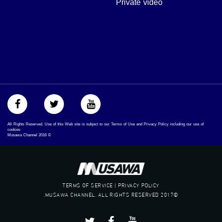
Private video
‫#‏بلشنا_نرجع‬
‫#‏شعب_واحد‬
‪#‎mosawah‬
#musawa
#musawachannel
mosawah.com#
#musawachannel.com
‪#‎Equality‬
‪#‎égalité‬
‫#‏مساواة‬
‫#‏حق‬
‫#‏عدالة‬
All Rights Reserved. Use of this Web site is subject to our Terms of Use and Privacy Policy including our use of
‫#‏تساوٍ‬
cookies
Musawa Channel
2016
©
‫#‏تعادل‬
‫#‏تماثل‬
‫#‏تسوية‬
‫#‏معادلة‬
TERMS OF SERVICE | PRIVACY POLICY
©2017 MUSAWA CHANNEL. ALL RIGHTS RESERVED.