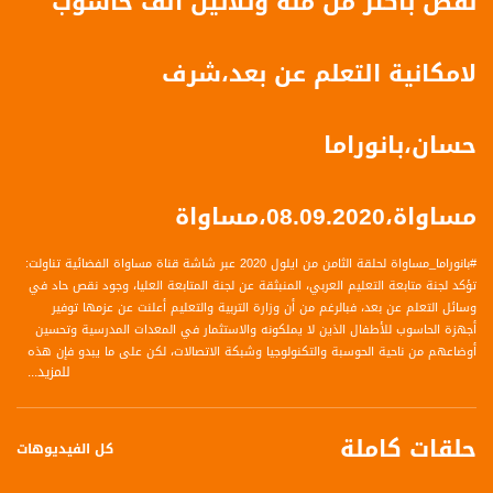
نقص بأكثر من مئة وثلاثين ألف حاسوب
لامكانية التعلم عن بعد،شرف
حسان،بانوراما
مساواة،08.09.2020،مساواة
#بانوراما_مساواة لحلقة الثامن من ايلول 2020 عبر شاشة قناة مساواة الفضائية تناولت:
تؤكد لجنة متابعة التعليم العربي، المنبثقة عن لجنة المتابعة العليا، وجود نقص حاد في
وسائل التعلم عن بعد، فبالرغم من أن وزارة التربية والتعليم أعلنت عن عزمها توفير
أجهزة الحاسوب للأطفال الذين لا يملكونه والاستثمار في المعدات المدرسية وتحسين
أوضاعهم من ناحية الحوسبة والتكنولوجيا وشبكة الاتصالات، لكن على ما يبدو فإن هذه
للمزيد...
الوعود قد تتحقق خلال العام الدراسي وليس في بدايته..
حلقات كاملة
كل الفيديوهات
الضيف :
د. شرف حسان - رئيس لجنة متابعة قضايا التعليم العربي