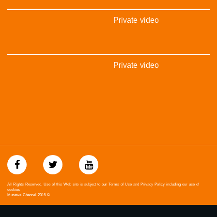
فيميو:
https://vimeo.com/musawachannel
Private video
غوغل+:
://plus.google.com/u/0/b/115185778161375637310/115185778161375637310/posts/p/pub?
_ga=1.123333704.2101815806.1418341384
Private video
#_٤٨
48_#
#فلسطين_٤٨
#فلسطين_48
falasteen_48#
#عرب_٤٨
arab_48#
#تواصل
#اكسر_حصارك
#بلشنا_نرجع
#شعب_واحد
#mosawah
All Rights Reserved. Use of this Web site is subject to our Terms of Use and Privacy Policy including our use of
#musawa
cookies
Musawa Channel
2016
©
#musawachannel
mosawah.com#
#musawachannel.com