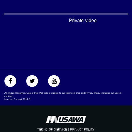
#musawachannel.com
‪#‎Equality‬
‪#‎égalité‬
‫#‏مساواة‬
Private video
‫#‏حق‬
‫#‏عدالة‬
‫#‏تساوٍ‬
‫#‏تعادل‬
‫#‏تماثل‬
‫#‏تسوية‬
‫#‏معادلة‬
All Rights Reserved. Use of this Web site is subject to our Terms of Use and Privacy Policy including our use of
cookies
Musawa Channel
2016
©
TERMS OF SERVICE | PRIVACY POLICY