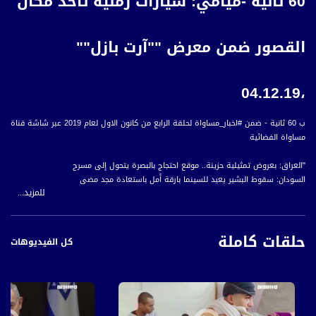
60 ثانية -ميامي: سيارات رملية تأخذ مكان
القصور ضمن معرض ""آرت بازل""
،04.12.19
ب 60 ثانية - ضمن #اخبار_مساواة لحلقة الرابع من كانون الاول لعام 2019 عبر شاشة قناة
مساواة الفضائية
"العراق: بعروض تمثيلية حزينة.. موقع احتجاج بالبصرة يتحول إلى مسرح
السودان: سقوط البشير يعيد للسينما بارقة أمل باستعادة مجد مضى
للمزيد...
باحثون وناشطون على متن سفينة ""أركتيك سانرايز"" يكافحون تغير المناخ والتلوث
البلاستيكي
ميامي: سيارات رملية تأخذ مكان القصور ضمن معرض ""آرت بازل""
حلقات كاملة
إسبانيا: مكان جديد لخمسة نمور بعد قضائها أياما داخل شاحنة في بولندا
كل الفيديوهات
"
#اخبار_مساواة يومياً الساعة 6:00 مساءً بتوقيت القدس
قناة مساواة الفضائية، صوت فلسطينيي الداخل - لاول مرة منذ ٧٠ عام