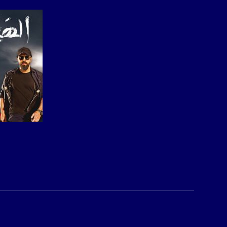
usawachannel.com
للتفاعل:
الموقع الالكتروني:
sawachannel.com
فيسبوك:
com/musawachannel
تويتر:
.com/musawachannel
يوتيوب:
صفحة ال
X8PX53ek2Zg/feed
بينترست:
com/musawachannel
فيميو:
com/musawachannel