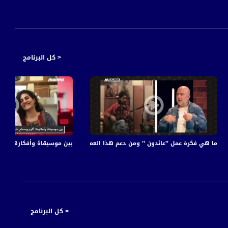
< كل البرنامج
201،مساواة
ما هي فكرة عمل ’’عائدون ’’ ومن دعم هذا العمل؟ - حسام حايك - ح21- الباكستيج- 18.3.2018 - قناة مساواة
بين موسيقاهُ وأفكارها: أك
< كل البرنامج