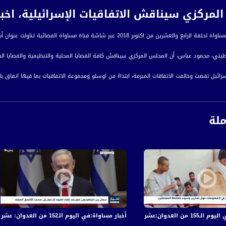
لمركزي سيناقش الاتفاقيات الإسرائيلية، اخبار مساواة،24-0
اكتوبر 2018 عبر شاشة قناة مساواة الفضائية تناولت عنوان أبو مازن: المركزي سيناقش الاتفاقيات الإسرائيلية
طيني، محمود عباس، أن المجلس المركزي سيناقش كافة القضايا المحلية والتنظيمية والقضايا ا
سرائيل نقضت وخالفت الاتفاقات المبرمة، ابتداءً من اوسلو ومجموعة الاتفاقيات بما فيها اتفاق ب
 الرئيس الفلسطيني
ال الرئيس الفلسطيني بأن السلطة لم تفرض أية عقوبات على غزة حتى هذا اليوم، مشيرًا إلى أ
لقطاع.
ملة
 الرئيس الفلسطيني
رة إخبارية يومية على مدار الساعة لأبرز القضايا الاجتماعية، الاقتصادية، الثقافية والسياسية
اءً بتوقيت القدس
ة، صوت فلسطينيي الداخل - لاول مرة منذ ٧٠ عام
في قصف الاحتلال المتواصل على قطاع غزة
أخبار مساواة:في اليوم الـ152 من العدوان: عشرات الشهداء والجرحى في قصف الاحتلال المتواصل على قطاع غزة
الفضائي الفلسطيني PalSat وعلى مدار القمر NileSat من خلال التردد التالي :