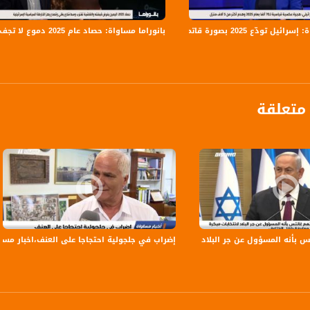
داد وتقديم: مصطفى عاطف قبلاوي، مريم فرح ومرام مصلح
ة، صوت فلسطينيي الداخل - لاول مرة منذ ٧٠ عام
يل تودّع 2025 بصورة قاتمة
بانوراما مساواة: حصاد عام 2025 دموع لا تجف بنار الجريمة و اليمين يفرض قبضته والفاشية تقترب
الفضائي الفلسطيني PalSat وعلى مدار القمر NileSat من خلال التردد التالي :
 :
متعلقة
 بأنه المسؤول عن جر البلاد لانتخابات مبكرة وبتشكيل معارضة داخل الائتلاف،الكاملة2.12
إضراب في جلجولية احتجاجا على العنف،اخبار مساواة،3.10.2018، م