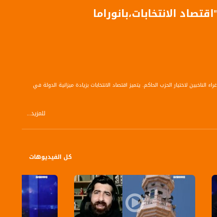
تصاد الانتخابات،بانوراما
لناخبين لاختيار الحزب الحاكم. يتميز اقتصاد الانتخابات بزيادة ميزانية الدولة في
للمزيد...
ودة الى النمو. هذه جملة تجمعت بالصدفة، ليست منسجمة وليست معللة من الافكار
اق.
كل الفيديوهات
الفلسطيني لرصد مختلف القضايا التي يعيشها المجتمع العربي هنا وإبراز تفاصيلها