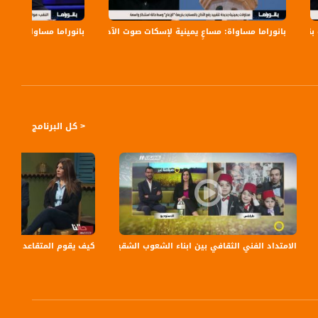
بانوراما مساواة: مساعٍ يمينية لإسكات صوت الآذان
بانوراما مساواة: بن غف
< كل البرنامج
ساواة
الامتداد الفني الثقافي بين ابناء الشعوب الشقيقة ،علاء جركس،يمان ، ليلى ولين ،1-6-2018- مسا
كيف يقوم المتقاعد بإكمال مسيرة العطاء ؟! - ج1- 