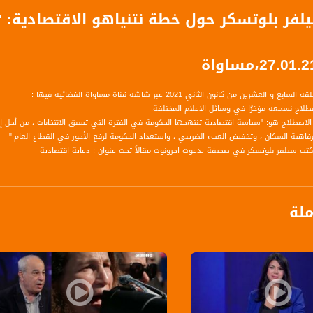
لفر بلوتسكر حول خطة نتنياهو الاقتصادية: "اق
العشرين من كانون الثاني 2021 عبر شاشة قناة مساواة الفضائية فيها :
اصطلاح نسمعه مؤخرُا في وسائل الاعلام المختلفة.
الاصطلاح هو: "سياسة اقتصادية تنتهجها الحكومة في الفترة التي تسبق الانتخابات ، من أجل إغراء ا
رفاهية السكان ، وتخفيض العبء الضريبي ، واستعداد الحكومة لرفع الأجور في القطاع العام."
تب سيلفر بلوتسكر في صحيفة يدعوت احرونوت مقالاً تحت عنوان : دعاية اقتصادية
الخطوات الاقتصادية لنتنياهو كاتس وقال انها ليست صحيحة وليست مبررة اجتماعيًا.
هنية للخطوات المقترحة ستستبعد قبل كل شيء عنوانها: هذه ليست خطة لتحفيز الاقتصاد وللع
زات الضريبية والمنح لمتضرري ازمة الكورونا – وكذا لشدة المفاجأة لمن لم يتضرر منها على الاطل
ملة
يت على مشروع قانون مضاعفة الغرامات المالية لمخالفي الإجراءات الوقائية
برنامج حواري يومي يناقش آخر المستجدات السياسية والإقتصادية، الثقافية والفكرية في الداخل 