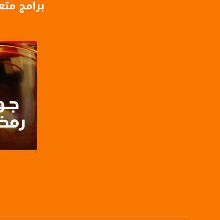
برامج متع
للتواصل:
بريد الكتروني:
usawachannel.com
للتفاعل:
الموقع الالكتروني:
sawachannel.com
فيسبوك:
com/musawachannel
تويتر:
.com/musawachannel
صفحة ا
يوتيوب:
X8PX53ek2Zg/feed
بينترست:
com/musawachannel