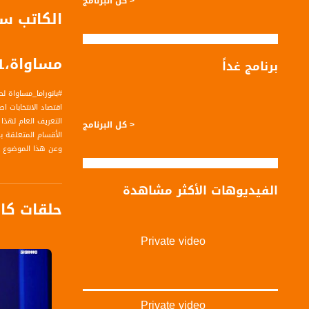
< كل البرنامج
الكاتب سي
مساواة،27.01.21،مساواة
برنامج غداً
#بانوراما_مساواة لحلقة السابع و 
اقتصاد الانتخابات 
التعريف العام لهذا 
< كل البرنامج
الأقسام المتعلقة ب
وعن هذا الموضوع ك
وتحدث بها عن رزمة 
وأشار أن مراجعة م
الفيديوهات الأكثر مشاهدة
للتسهيلات، الامتيا
حلقات كا
Private video
اخبار الشبكة :
ردود فعل بعد التصو
بانوراما مساواة - 
Private video