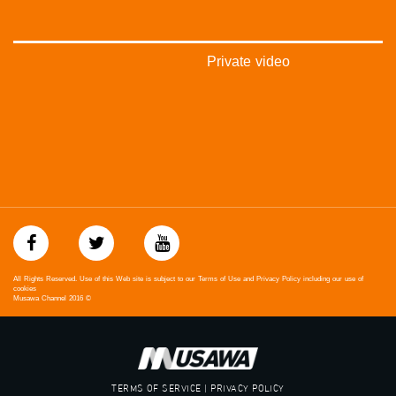
بينترست:
https://www.pinterest.com/musawachannel
فيميو:
Private video
https://vimeo.com/musawachannel
غوغل+:
://plus.google.com/u/0/b/115185778161375637310/115185778161375637310/posts/p/pub?
_ga=1.123333704.2101815806.1418341384
#_٤٨
48_#
‫#‏فلسطين_٤٨‬
‫#‏فلسطين_48‬
‪falasteen_48#‎‬
‫#‏عرب_٤٨
All Rights Reserved. Use of this Web site is subject to our Terms of Use and Privacy Policy including our use of
‪‎arab_48#‬
cookies
Musawa Channel
2016
©
‫#‏تواصل‬
‫#‏اكسر_حصارك‬
‫#‏بلشنا_نرجع‬
‫#‏شعب_واحد‬
‪#‎mosawah‬
TERMS OF SERVICE | PRIVACY POLICY
#musawa