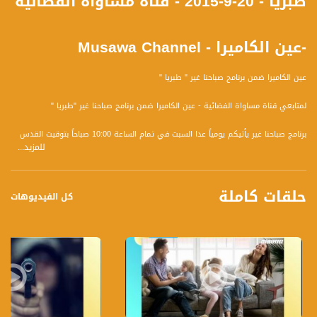
طبريا - 20-9-2015 - قناة مساواة الفضائية
-عين الكاميرا - Musawa Channel
عين الكاميرا ضمن برنامج صباحنا غير " طبريا "
لمتابعي قناة مساواة الفضائية - عين الكاميرا ضمن برنامج صباحنا غير "طبريا "
برنامج صباحنا غير يأتيكم يومياً عدا السبت في تمام الساعة 10:00 صباحاً بتوقيت القدس
للمزيد...
مع الاعلاميين دريد لداوي وعفاف الشيني نتحدث من خلاله في موضوعات كثيرة ومتنوعة
وضيوف مختلفين كل يوم .
حلقات كاملة
قناة مساواة الفضائية، صوت من لا صوت لهم - لاول مرة منذ ٧٠ عام صوت فلسطينيي
كل الفيديوهات
الداخل
قناة مساواة الفضائية تبث عبر الحيّز الفضائي الفلسطيني PalSat وعلى مدار القمر
NileSat من خلال التردد التالي :
Downlink frequency - الترد :
12645 MHZ