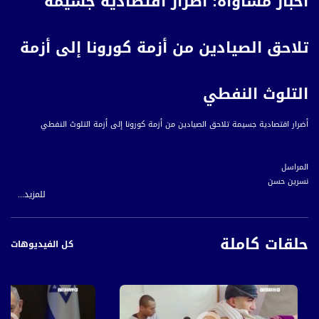
أخبار مساواة: أضرار اقتصادية جسيمة
تلاحق الصيادين من أزمة كورونا إلى أزمة
التلوث النفطي
أضرار اقتصادية جسيمة تلاحق الصيادين من أزمة كورونا إلى أزمة التلوث النفطي
المراسل
نسرين حسن
للمزيد...
بعد تلوث البحر الأبيض المتوسط، يمر الصيادون في البلاد في أزمة ثانية بعد جائحة كورونا،
حلقات كاملة
حيث تسبب توقف أعمال الصيد لفترة طويلة، بخسائر كبيرة طوال عام كامل.
كل الفيديوهات
بعد رفع الإغلاق الأخير، ساعد فتح الشّواطىء، والسماح للمواطنين في ركوب السفن
السياحية، في تحريك عجلة الاقتصاد قليلًا خصوصًا بعد الركود الذي ضرب في كافة المرافق
وأضرّ بالصيادين والعاملين في البحرية، في الوقت الذي لم تساعد فيه الحكومة الصيادين
في تلافي الأضرار الناجمة عن تلوث البحر، بل تعمل احيانا على تضييق الخناق عليهم اكثر.