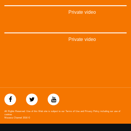
https://www.youtube.com/channel/UCwJbDUmIxc-JX8PX53ek2Zg/feed
Private video
بينترست:
https://www.pinterest.com/musawachannel
فيميو:
https://vimeo.com/musawachannel
Private video
غوغل+:
://plus.google.com/u/0/b/115185778161375637310/115185778161375637310/posts/p/pub?
_ga=1.123333704.2101815806.1418341384
#_٤٨
48_#
#فلسطين_٤٨
#فلسطين_48
falasteen_48#
#عرب_٤٨
arab_48#
All Rights Reserved. Use of this Web site is subject to our Terms of Use and Privacy Policy including our use of
#تواصل
cookies
Musawa Channel
2016
©
#اكسر_حصارك
#بلشنا_نرجع
#شعب_واحد