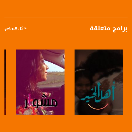
بانوراما مساواة - برنامج حواري يومي يناقش آخر المستجدات السياسية والإقتصادية،
الثقافية والفكرية في الداخل الفلسطيني لرصد مختلف القضايا التي يعيشها المجتمع
العربي هنا وإبراز تفاصيلها وتداعياتها. كل يوم في تمام الساعة 21:00 مساءا، من إعداد
وتقديم: مصطفى عاطف قبلاوي، مريم فرح ومرام مصلح
قناة مساواة الفضائية، صوت فلسطينيي الداخل - لاول مرة منذ ٧٠ عام
برامج متعلقة
< كل البرنامج
قناة مساواة الفضائية تبث عبر الحيّز الفضائي الفلسطيني PalSat وعلى مدار القمر
NileSat من خلال التردد التالي :
Downlink frequency - الترد :
12645 MHZ
Polarity - الاستقطاب:
Horizontal
Symb.Rate - معدل الترميز:
27.500 MS/s
FEC - تصحيح الخطأ :
5/6
صفحة البرنامج
صفحة البرنامج
عربسات Arabsat Badr 4 at 26.0 east