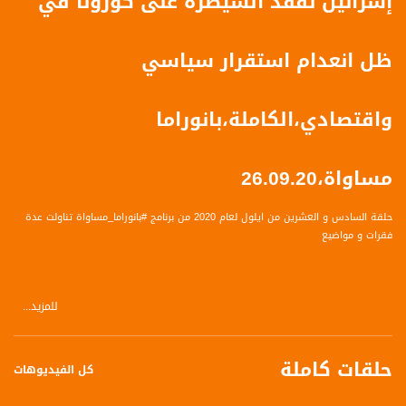
إسرائيل تفقد السيطرة على كورونا في
ظل انعدام استقرار سياسي
واقتصادي،الكاملة،بانوراما
مساواة،26.09.20
حلقة السادس و العشرين من ايلول لعام 2020 من برنامج #بانوراما_مساواة تناولت عدة
فقرات و مواضيع
للمزيد...
العناوين :
إسرائيل تفقد السيطرة على كورونا في ظل انعدام استقرار سياسي واقتصادي
حلقات كاملة
السلطات المحلية العربية في حالة طوارئ في ظل الإغلاق العام
كل الفيديوهات
تحذيرات طبية من ارتفاع الإصابات الخطيرة والوفيات بفيروس كورونا
ارتفاع كبير في عدد المعطّلين عن العمل في الأسبوع الأول من الإغلاق العام