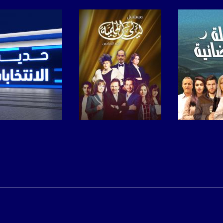
https://www.facebook.
https://twitter
https://www.youtube.com/channel/UCwJbDUmIxc-J
https://www.pinterest.
https://vimeo.
لبرنامج
صفحة البرنامج
صفحة البرنامج
u/0/b/115185778161375637310/115185778161375637310/posts/p/pub?_ga=1.123333704.2101