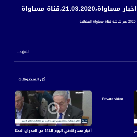
21.03،قناة مساواة
ة
للمزيد...
كل الفيديوهات
Private video
أخبار مساواة:في اليوم الـ141 من العدوان:الاحتلال يكثف قصفه على قطاع غزة مخلّفا عشرات الشهداء والجرحى
أخبار مساواة