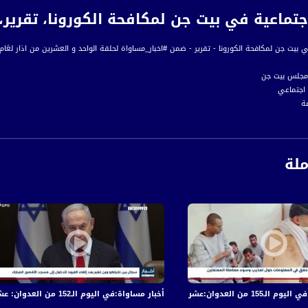
اعية في بيت جن لمكافحة الكورونا، تقرير،اخبار مساواة،.2020
جن لمكافحة الكورونا - تقرير - ضمن #اخبار_مساواة لحلقة الواحد و العشرين من اذار لعَام 2020 عبر شاشة قناة مساواة الفضائي
مجلس بيت جن
اجتماعي
ة
ملة
اءً بتوقيت القدس
ة، صوت فلسطينيي الداخل - لاول مرة منذ ٧٠ عام
الفضائي الفلسطيني PalSat وعلى مدار القمر NileSat من خلال التردد التالي :
 :
 والجرحى في قصف الاحتلال المتواصل على قطاع غزة
أخبار مساواة:في اليوم الـ152 من العدوان: عشرات الشهداء والجرحى في قصف الاحتلال المتواصل على قطاع غزة