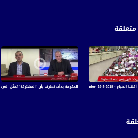
متعلقة
view finder- 1 ، قناة مساواة الفضائية
الحكومة بدأت تعترف بأن "المشتركة" تمثّل العرب! - جمال زحال
anafalasteeni@m
لقة
www.mu