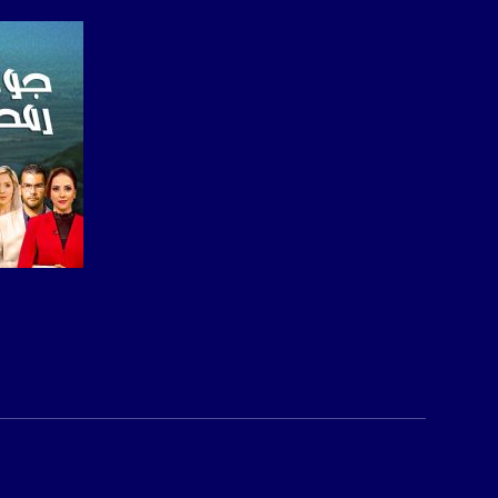
فيسبوك:
com/musawachannel
تويتر:
.com/musawachannel
يوتيوب:
X8PX53ek2Zg/feed
بينترست:
com/musawachannel
فيميو:
com/musawachannel
صفحة ا
غوغل+:
815806.1418341384
#_٤٨
48_#
‫#‏فلسطين_٤٨‬
‫#‏فلسطين_48‬