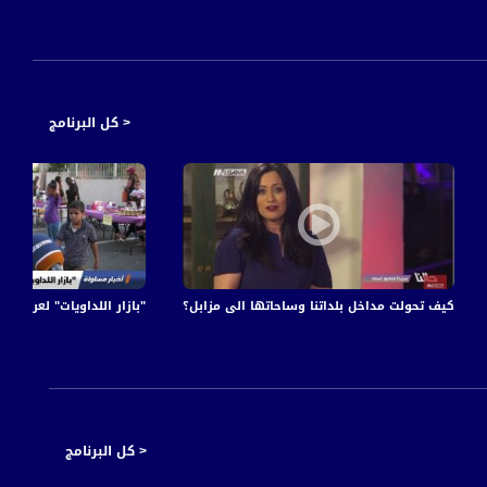
< كل البرنامج
قة - #التاسعة - 21-3-2017 - مساواة
كيف تحولت مداخل بلداتنا وساحاتها الى مزابل؟ - الكاملة - حالنا- 9-8-2017 - قناة مساواة الفضائية
"بازار اللداويات" لعرض أعمال نسائي
< كل البرنامج