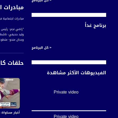
< كل البرنامج
مبادرات اجتم
مبادرات اجتماعية في بيت 
برنامج غداً
"راضي نجم- رئيس 
وليد حديفي- ناشط 
وجدان مندو- متطوع
< كل البرنامج
حلقات كا
#اخبار_مساواة يومياً الساعة 6:00 مس
الفيديوهات الأكثر مشاهدة
قناة مساواة الفضائي
قناة مساواة الفضائية تبث عبر الحيّز 
Downlink frequency - الترد
Private video
12645 MHZ
Polarity - الاستقطاب:
Horizontal
أخبار مساواة: في اليوم الـ155 من العدوان:عشرات الشهداء
Private video