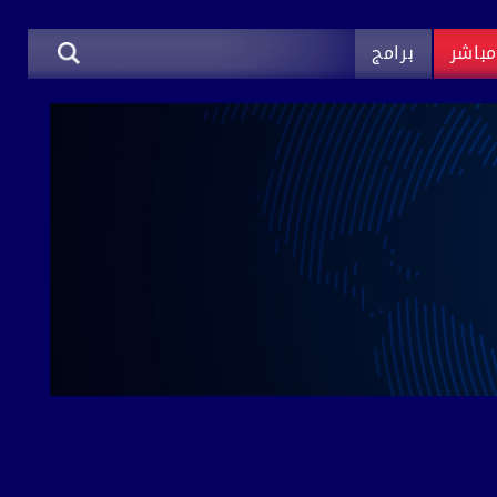
باشر
برامج