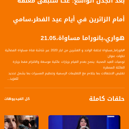
بعد الجدل الواسع: عكا ستبقى مغلقة
أمام الزائرين في أيام عيد الفطر،سامي
هواري،بانوراما مساواة،21.05
#بانوراما_مساواة لحلقة الواحد و العشرين من ايار 2020 عبر شاشة قناة مساواة الفضائية
تناولت عنوان:
توصيات العيد الصحية: ينصح بعدم القيام بزيارات عائلية موسعة والالتزام فقط بزيارة
العائلة المصغرة
تقليص الاحتفالات بما يتلاءم مع التعليمات الرسمية وتنظيم المسيرات بما يشمل تحديد
للمزيد...
عدد المشاركين
توصيات بتجنب الجلسات الطويلة والموسعة وإلقاء التحية والمعايدة عن بعد وبدون
تلامس.
حلقات كاملة
توصية بمراقبة المتنزهات والأماكن العامة التي يتوافد عليها الكثير من السكان العرب في
كل الفيديوهات
العيد
صلاة العيد تكون من خلال العمل وفق التعليمات والتوجيهات الصادرة عن الهيئات
الرسمية والدينية المسؤولة